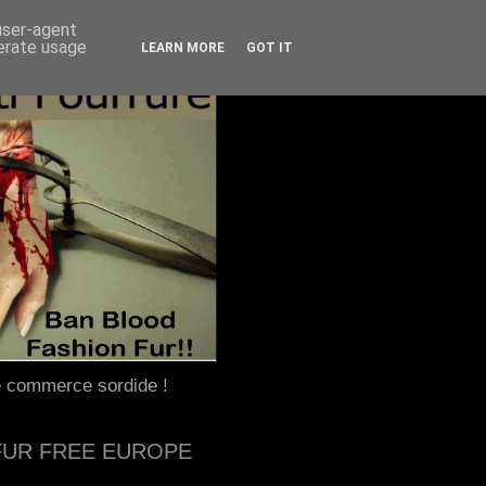
 user-agent
nerate usage
LEARN MORE
GOT IT
e commerce sordide !
FUR FREE EUROPE