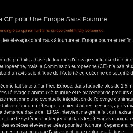
a CE pour Une Europe Sans Fourrure
ending-efsa-opinion-fur-farms-europe-could-finally-be-banned
, les élevages d’animaux à fourrure en Europe pourraient enfin 
ion de produits à base de fourrure d'élevage sur le marché eur
tion européenne, mais la Commission européenne (CE) n'a pas réu
abord un avis scientifique de l'Autorité européenne de sécurité 
nne fait suite à Fur Free Europe, dans laquelle plus de 1,5 mi
utes l'élevage d'animaux à fourrure et le placement de produits 
nse mentionne une éventuelle interdiction de l'élevage d'anima
duits en fourrure d'élevage, ou bien d'autres mesures, après év
a demande d'avis de l'EFSA intervient malgré le fait qu'il existe
uent que le système d'hébergement dans les élevages d'animau
 des espèces élevées et tuées pour leur fourrure. Cependant, 
sommes convaincus que l'avis scientifique renforcera la base