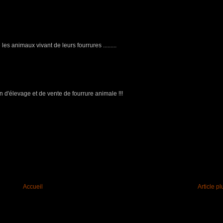
es animaux vivant de leurs fourrures .........
on d'élevage et de vente de fourrure animale !!!
Accueil
Article p