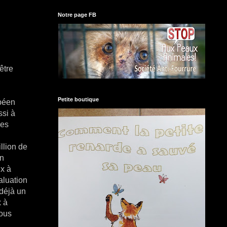
Notre page FB
être
Petite boutique
opéen
ssi à
des
llion de
en
ux à
aluation
 déjà un
x à
nous