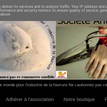
deliver its services and to analyze traffic. Your IP address and
formance and security metrics to ensure quality of service, ge
 abuse.
 monde pour l'industrie de la fourrure Ne cautionnez pas c
Adhérer à l'association
Notre boutique