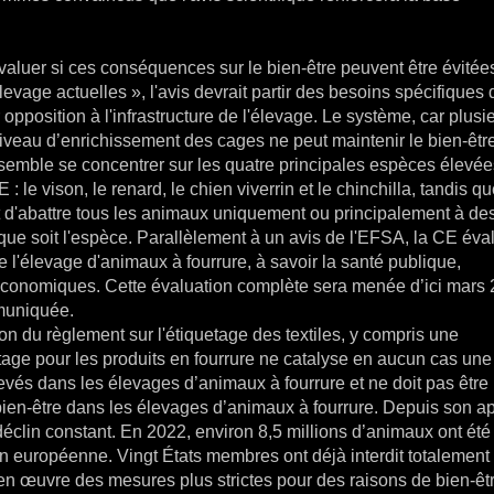
luer si ces conséquences sur le bien-être peuvent être évitée
vage actuelles », l'avis devrait partir des besoins spécifiques 
 opposition à l'infrastructure de l'élevage. Le système, car plusi
veau d’enrichissement des cages ne peut maintenir le bien-êtr
emble se concentrer sur les quatre principales espèces élevée
 le vison, le renard, le chien viverrin et le chinchilla, tandis qu
et d'abattre tous les animaux uniquement ou principalement à des
e que soit l'espèce. Parallèlement à un avis de l'EFSA, la CE éva
 l'élevage d'animaux à fourrure, à savoir la santé publique,
t économiques. Cette évaluation complète sera menée d’ici mars 
mmuniquée.
n du règlement sur l'étiquetage des textiles, y compris une
etage pour les produits en fourrure ne catalyse en aucun cas une
evés dans les élevages d’animaux à fourrure et ne doit pas être
en-être dans les élevages d’animaux à fourrure. Depuis son 
 déclin constant. En 2022, environ 8,5 millions d’animaux ont été
on européenne. Vingt États membres ont déjà interdit totalement
 en œuvre des mesures plus strictes pour des raisons de bien-êt