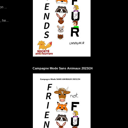
n ...
 he...
Campagne Mode Sans Animaux 2023/24