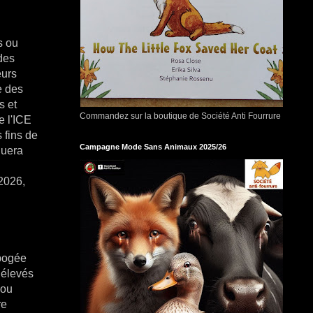
s ou
des
eurs
e des
s et
Commandez sur la boutique de Société Anti Fourrure
e l'ICE
 fins de
Campagne Mode Sans Animaux 2025/26
luera
2026,
apogée
 élevés
 ou
re