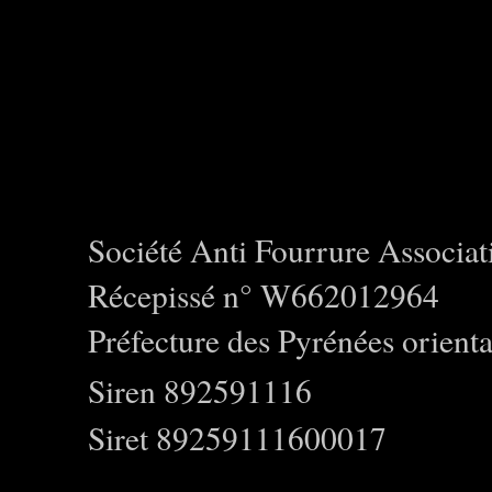
Société Anti Fourrure Associat
Récepissé n° W662012964
Préfecture des Pyrénées orienta
Siren 892591116
Siret 89259111600017