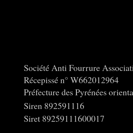
Société Anti Fourrure Associat
Récepissé n° W662012964
Préfecture des Pyrénées orienta
Siren 892591116
Siret 89259111600017