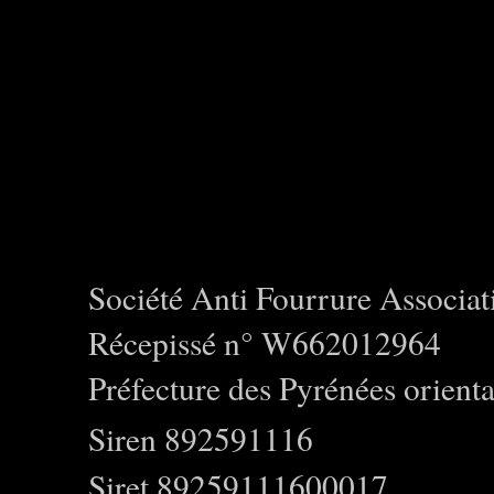
Société Anti Fourrure Associat
Récepissé n° W662012964
Préfecture des Pyrénées orienta
Siren 892591116
Siret 89259111600017