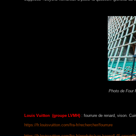
Photo de Four 
Louis Vuitton (groupe LVMH)
: fourrure de renard, vison. Cu
https://fr.louisvuitton.com/fra-fr/rechercher/fourrure
https://fr.louisvuitton.com/fra-fr/produits/sac-keepall-45-croco