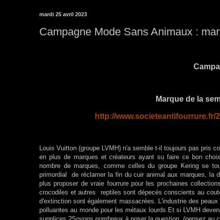
mardi 25 avril 2023
Campagne Mode Sans Animaux : marq
Campa
Marque de la sem
http://www.societeantifourrure.
Louis Vuitton (groupe LVMH) n'a semble t-il toujours pas pris con
en plus de marques et créateurs ayant su faire ce bon choix.L
nombre de marques, comme celles du groupe Kering se tourne
primordial de réclamer la fin du cuir animal aux marques, la
plus proposer de vraie fourrure pour les prochaines collections
crocodiles et autres reptiles sont dépecés conscients au cou
d'extinction sont également massacrées. L'industrie des peaux ex
polluantes au monde pour les métaux lourds.Et si LVMH deven
supplices ?Soyons nombreux à poser la question. (pensez au co