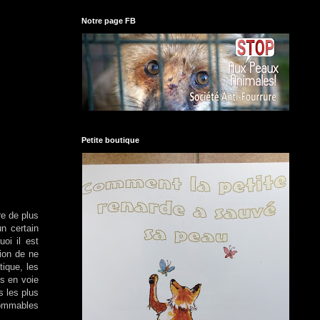
Notre page FB
Petite boutique
re de plus
n certain
oi il est
ion de ne
tique, les
s en voie
s les plus
nommables