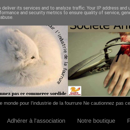
deliver its services and to analyze traffic. Your IP address and
formance and security metrics to ensure quality of service, ge
 abuse.
 monde pour l'industrie de la fourrure Ne cautionnez pas c
Adhérer à l'association
Notre boutique