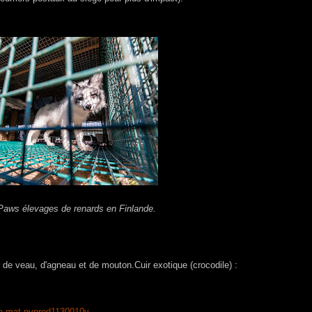
Paws élevages de renards en Finlande.
ir de veau, d'agneau et de mouton.Cuir exotique (crocodile) :
dile-mat-nvprod1130010v