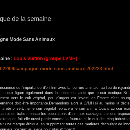
ue de la semaine.
gne Mode Sans Animaux
aine :
Louis Vuitton (groupe LVMH)
fr/2022/09/campagne-mode-sans-animaux-202223.html
science de l'importance d'en finir avec la fourrure animale, au lieu de rejoind
e cuir figure également dans la collection, ainsi que le cuir exotique.Si u
nt vers le cuir végétal, peu d'argent est investi en France c'est pourqu
 demande doit être importante.Demandons alors à LVMH si au moins la décis
 a été prise.Et si le cuir végétal replacera le cuir animal.Quant au cuir exo
teau et ce trafic menace les populations d'animaux sauvages car des espèce
otiques fait elle aussi partie comme la fourrure et le cuir des cinq industrie
ait une marque éthique, en supprimant toutes ces matières découlant de in
urriers postaux au siège pour plus d'impact).