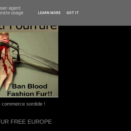
 user-agent
nerate usage
LEARN MORE
GOT IT
e commerce sordide !
FUR FREE EUROPE