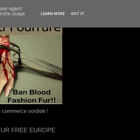
 user-agent
nerate usage
LEARN MORE
GOT IT
e commerce sordide !
FUR FREE EUROPE