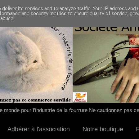
deliver its services and to analyze traffic. Your IP address and
formance and security metrics to ensure quality of service, ge
 abuse.
 monde pour l'industrie de la fourrure Ne cautionnez pas c
Adhérer à l'association
Notre boutique