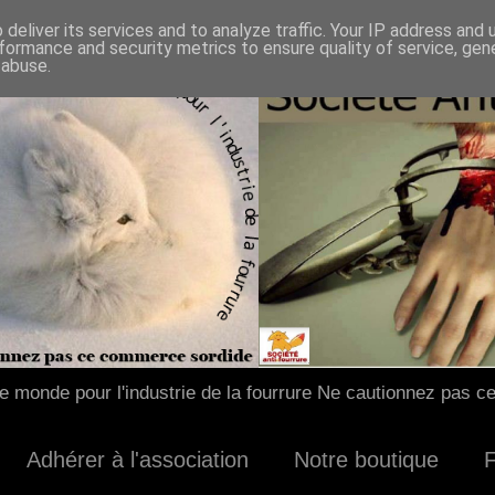
deliver its services and to analyze traffic. Your IP address and
formance and security metrics to ensure quality of service, ge
 abuse.
 monde pour l'industrie de la fourrure Ne cautionnez pas c
Adhérer à l'association
Notre boutique