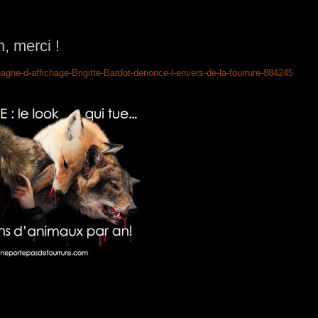
h, merci !
ne-d-affichage-Brigitte-Bardot-denonce-l-envers-de-la-fourrure-884245