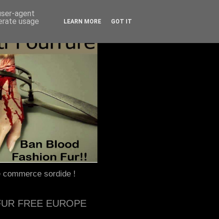
 user-agent
nerate usage
LEARN MORE
GOT IT
e commerce sordide !
FUR FREE EUROPE