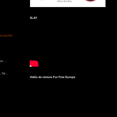
SLAY
lus ancien
n ...
 he...
Vidéo de cloture Fur Free Europe