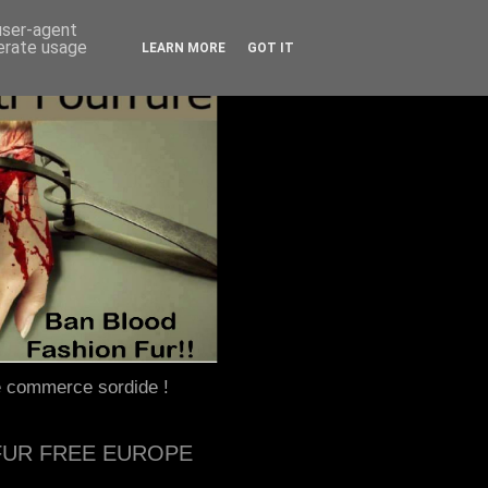
 user-agent
nerate usage
LEARN MORE
GOT IT
e commerce sordide !
FUR FREE EUROPE