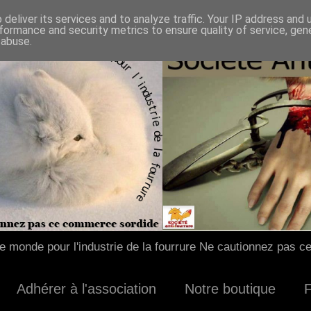
deliver its services and to analyze traffic. Your IP address and
formance and security metrics to ensure quality of service, ge
 abuse.
 monde pour l'industrie de la fourrure Ne cautionnez pas c
Adhérer à l'association
Notre boutique