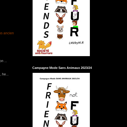
lus ancien
n ...
Campagne Mode Sans Animaux 2023/24
 he...