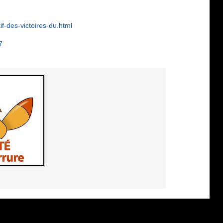
if-des-victoires-
du.html
7