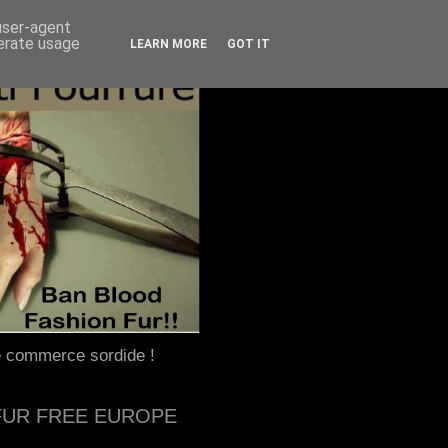
 user-agent
nerate usage
LEARN MORE
GOT IT
e commerce sordide !
FUR FREE EUROPE