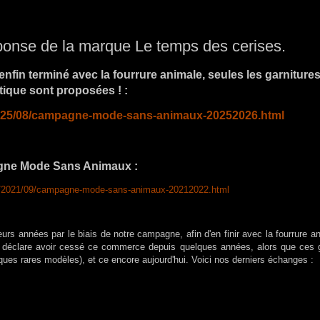
onse de la marque Le temps des cerises.
nfin terminé avec la fourrure animale, seules les garniture
tique sont proposées ! :
r/2025/08/campagne-mode-sans-animaux-20252026.html
ne Mode Sans Animaux :
.fr/2021/09/campagne-mode-sans-animaux-20212022.html
rs années par le biais de notre campagne, afin d'en finir avec la fourrure a
 déclare avoir cessé ce commerce depuis quelques années, alors que ces g
lques rares modèles), et ce encore aujourd'hui. Voici nos derniers échanges :