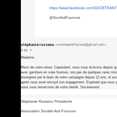
https://www.facebook.com/
SOCIETEANT
@SocAntiFourrure
stéphanie rossenu
<
societeantifourrure@gmail.com
>
À
Le
Madame,
Merci de votre retour. Cependant, nous vous écrivons depuis qu
avec garniture en vraie fourrure, non pas de quelques rares m
enseignes par le biais de notre campagne depuis 12 ans, et auc
après nous avoir envoyé son engagement. Espérant que nous pou
nous vous remercions de votre intérêt. Sincèrement.
Stéphanie Rossenu Présidente
Association Société Anti Fourrure