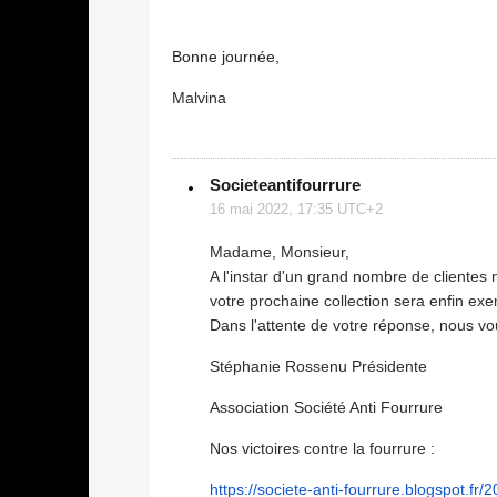
Bonne journée,
Malvina
Societeantifourrure
16 mai 2022, 17:35 UTC+2
Madame, Monsieur,
A l'instar d'un grand nombre de clientes 
votre prochaine collection sera enfin ex
Dans l'attente de votre réponse, nous v
Stéphanie Rossenu Présidente
Association Société Anti Fourrure
Nos victoires contre la fourrure :
https://societe-anti-fourrure.
blogspot.fr/2