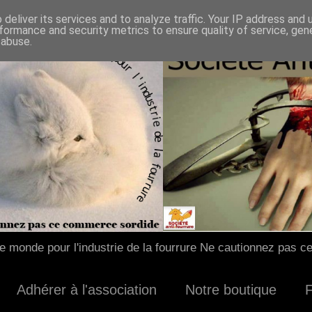
deliver its services and to analyze traffic. Your IP address and
formance and security metrics to ensure quality of service, ge
 abuse.
 monde pour l'industrie de la fourrure Ne cautionnez pas c
Adhérer à l'association
Notre boutique