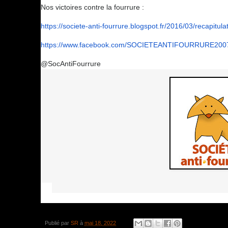
Nos victoires contre la fourrure :
https://societe-anti-fourrure.
blogspot.fr/2016/03/
recapitulat
https://www.facebook.com/
SOCIETEANTIFOURRURE200
@SocAntiFourrure
Publié par
SR
à
mai 18, 2022