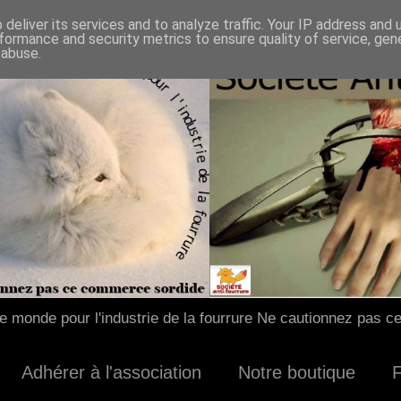
deliver its services and to analyze traffic. Your IP address and
formance and security metrics to ensure quality of service, ge
 abuse.
 monde pour l'industrie de la fourrure Ne cautionnez pas c
Adhérer à l'association
Notre boutique