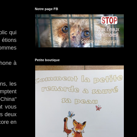
Notre page FB
lic qui
 étions
 sommes
Petite boutique
phone à
ns, les
omptent
 China"
nt vous
ns deux
core en