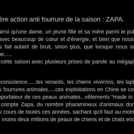
e action anti fourrure de la saison : ZAPA.
insi qu'une dame, un jeune fille et sa mère parmi le pub
s avec beaucoup de cœur et d’énergie, et bien que nous
 fait autant de bruit, sinon plus, que lorsque nous
e.....
er cette saison avec plusieurs prises de parole au méga
science......les renards, les chiens viverrins, les lapi
les fourrures animales.....ces exploitations en Chine se c
d importateur de ces peaux animales...vêtements "made in
us compte Zapa, du nombre pharamineux d'animaux do
au cours de toutes ces années, sachant qu'il faut au moi
 moins deux millions de peaux de chiens et de chats en