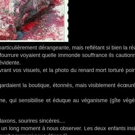
particulièrement dérangeante, mais reflétant si bien la ré
de fourrure voyaient quelle immonde souffrance ils caution
évidente.
ant vos visuels, et la photo du renard mort torturé poi
gardaient la boutique, étonnés, mais visiblement écœur
, qui sensibilise et éduque au véganisme (gîte végét
xons, sourires sincères....
s un long moment à nous observer. Les deux enfants insi