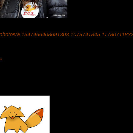
/photos/a.1347466408691303.1073741845.1178071183
nk