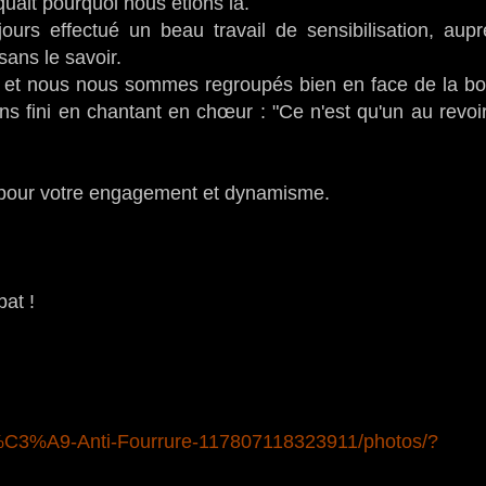
quait pourquoi nous étions là.
jours effectué un beau travail de sensibilisation, aup
sans le savoir.
 !" et nous nous sommes regroupés bien en face de la bo
ons fini en chantant en chœur : "Ce n'est qu'un au revoi
 pour votre engagement et dynamisme.
bat !
C3%A9-Anti-Fourrure-117807118323911/photos/?