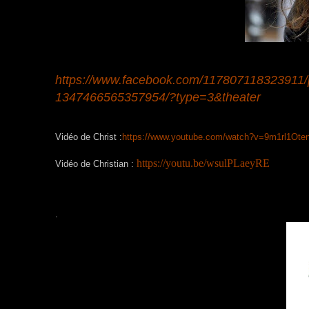
https://www.facebook.com/117807118323911
1347466565357954/?type=3&theater
Vidéo de Christ :
https://www.youtube.com/watch?v=9m1rl1Ote
https://youtu.be/wsulPLaeyRE
Vidéo de Christian :
.