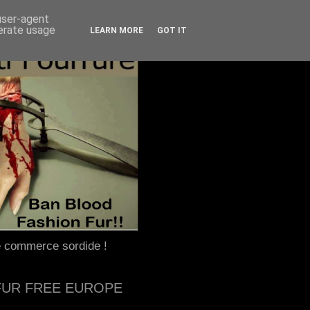
 user-agent
nerate usage
LEARN MORE
GOT IT
e commerce sordide !
FUR FREE EUROPE