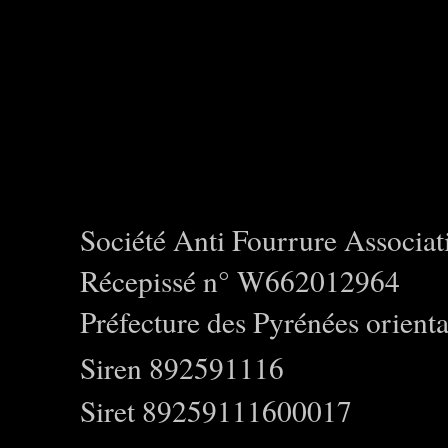
Société Anti Fourrure Associat
Récepissé n° W662012964
Préfecture des Pyrénées orienta
Siren 892591116
Siret 89259111600017