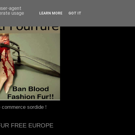
 user-agent
nerate usage
LEARN MORE
GOT IT
e commerce sordide !
FUR FREE EUROPE