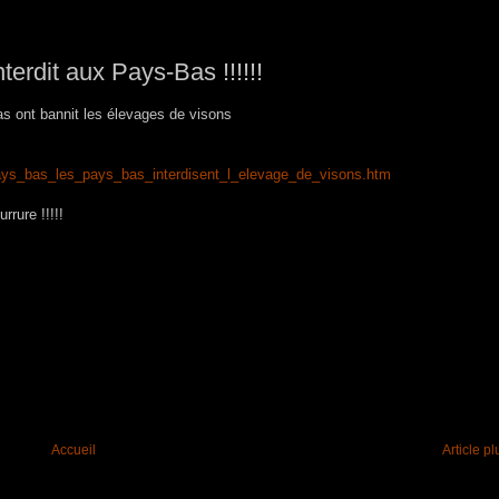
terdit aux Pays-Bas !!!!!!
as ont bannit les élevages de visons
fo_pays_bas_les_pays_bas_interdisent_l_elevage_de_visons.htm
rrure !!!!!
Accueil
Article p