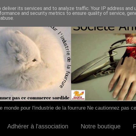
deliver its services and to analyze traffic. Your IP address and
formance and security metrics to ensure quality of service, ge
 abuse.
 monde pour l'industrie de la fourrure Ne cautionnez pas c
Adhérer à l'association
Notre boutique