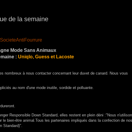
e de la semaine
SocieteAntiFourrure
gne Mode Sans Animaux
emaine :
Uniqlo, Guess et Lacoste
êtes nombreux à nous contacter concernant leur duvet de canard. Nous vous
pliciés au nom d'une mode inutile, sordide et polluante.
dureront.
nger Responsible Down Standard, elles restent en plein déni :"Nous n'utiliso
 le bien-être animal.Tous les partenaires impliqués dans la confection de nos
wn Standard)".