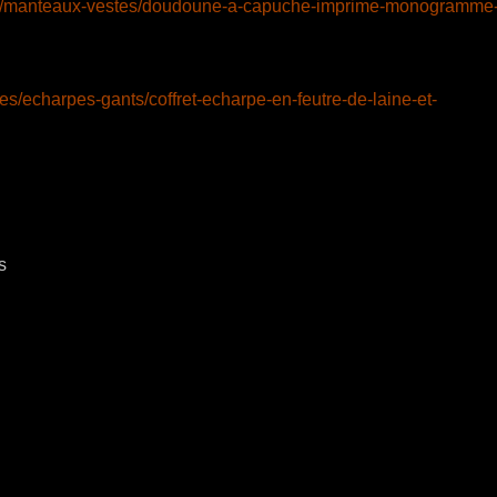
nts/manteaux-vestes/doudoune-a-capuche-imprime-monogramme-
s/echarpes-gants/coffret-echarpe-en-feutre-de-laine-et-
s