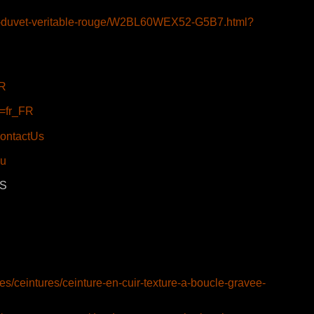
une-duvet-veritable-rouge/W2BL60WEX52-G5B7.html?
FR
g=fr_FR
ContactUs
eu
IS
s/ceintures/ceinture-en-cuir-texture-a-boucle-gravee-