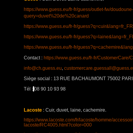
https://www.guess.eu/fr-fr/guess/outlet-fw/doudo
query=duvet%20de%20canard
https://www.guess.eu/fr-fr/guess?q=cuir&lang=fr_FR
https://www.guess.eu/fr-fr/guess?q=laine&lang=fr_
https://www.guess.eu/fr-fr/guess?q=cachemire&lan
Contact :
https://www.guess.eu/fr-fr/CustomerCare/
info@ch.guess.eu
,
customercare.guessall@guess.
Siège social :
13 RUE BACHAUMONT 75002 PAR
Tél :
08 90 10 93 98
Lacoste
: Cuir, duvet, laine, cachemire.
https://www.lacoste.com/fr/lacoste/homme/accessoire
lacoste/RC4005.html?color=000