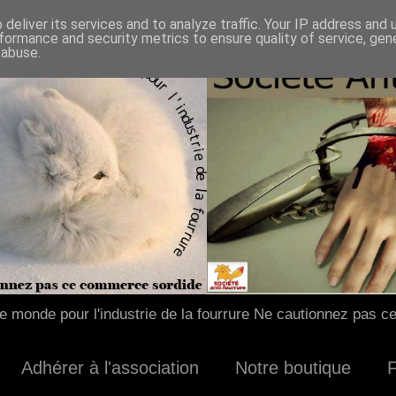
deliver its services and to analyze traffic. Your IP address and
formance and security metrics to ensure quality of service, ge
 abuse.
 monde pour l'industrie de la fourrure Ne cautionnez pas c
Adhérer à l'association
Notre boutique