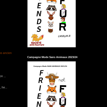
lus ancien
Campagne Mode Sans Animaux 2023/24
n ...
 he...