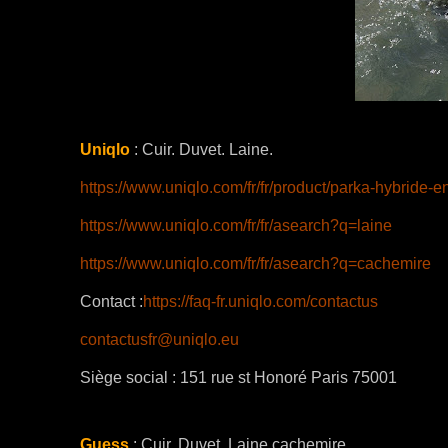
Uniqlo
: Cuir. Duvet. Laine.
https://www.uniqlo.com/fr/fr/product/parka-hybri
https://www.uniqlo.com/fr/fr/asearch?q=laine
https://www.uniqlo.com/fr/fr/asearch?q=cachemire
Contact :
https://faq-fr.uniqlo.com/contactus
contactusfr@uniqlo.eu
Siège social : 151 rue st Honoré Paris 75001
Guess
:
Cuir. Duvet. Laine cachemire.