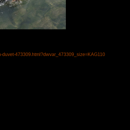
de-en-duvet-473309.html?dwvar_473309_size=KAG110