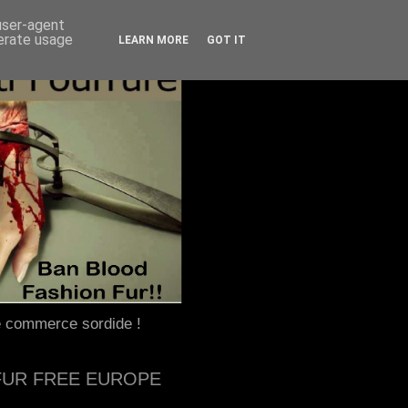
 user-agent
nerate usage
LEARN MORE
GOT IT
e commerce sordide !
FUR FREE EUROPE