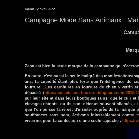
mardi 12 avril 2022
Campagne Mode Sans Animaux : Marq
Campa
Marqu
Zapa est bien la seule marque de la campagne qui s’accroc
En outre, c'est aussi la seule malgré des manifestations/h
ans, la cupidité étant plus forte que l'intelligence du 
fourrure....Les garnitures en fourrure de chien viverrin 
dépassé (
https://societe-anti-fourrure.blogspot.com/2018/1
sur leur site et dans leurs boutiques (ainsi que le cuir e
élevages chinois, où ils sont détenus souvent affamés, e
que l'on puisse faire est d'insister auprès de la marque 
souffrances sans nom, écrivons inlassablement contre ce
viverrins pour la confection d'une seule capuche :
https://