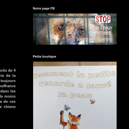
Notre page FB
Petite boutique
près de 4
rie de la
 toujours
ouffrance
 dans les
 le moins
ce de ces
ux chiens