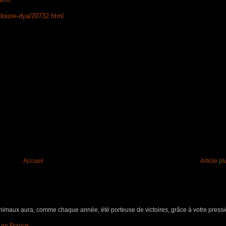
udoune-dya/20732.html
Accueil
Article p
aux aura, comme chaque année, été porteuse de victoires, grâce à votre pressio
s en France