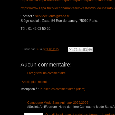
https://www.zapa.fr/collection/manteaux-vestes/doudounes/do
Contact :
serviceclients@zapa.fr
Siège social : Zapa, 54 Rue de Lancry, 75010 Paris.
Tél : 01 42 03 50 20.
Publié par
SR
à
avril 12, 2022
Aucun commentaire:
Enregistrer un commentaire
Article plus récent
Inscription à :
Publier les commentaires (Atom)
Campagne Mode Sans Animaux 2025/2026
#SocieteAntiFourrure Notre dernière Campagne Mode Sans Anim
Que dit la loi quant à certaines fourrures interdite