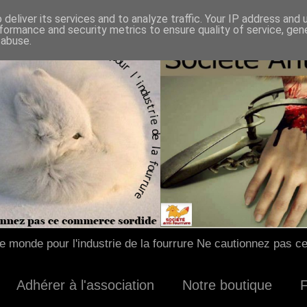
deliver its services and to analyze traffic. Your IP address and
formance and security metrics to ensure quality of service, ge
 abuse.
 monde pour l'industrie de la fourrure Ne cautionnez pas c
Adhérer à l'association
Notre boutique