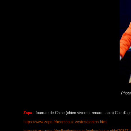
Photo
Zapa
: fourrure de Chine (chien viverrin, renard, lapin).Cuir d'
https://www.zapa.fr/manteaux-vestes/parkas.html
https://www.zapa.fr/collection/parkas/parkas/parka-piria/20847.