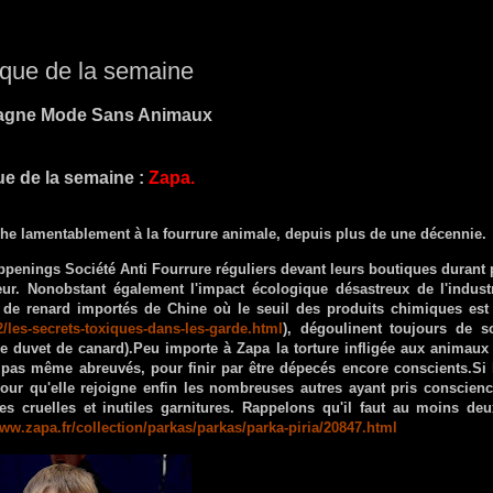
ue de la semaine
gne Mode Sans Animaux
e de la semaine :
Zapa.
he lamentablement à la fourrure animale, depuis plus de une décennie.
appenings Société Anti Fourrure réguliers devant leurs boutiques durant 
cœur. Nonobstant également l'impact écologique désastreux de l'indust
et de renard importés de Chine où le seuil des produits chimiques est
2/les-secrets-toxiques-dans-les-garde.html
), dégoulinent toujours de s
t le duvet de canard).Peu importe à Zapa la torture infligée aux animaux
t pas même abreuvés, pour finir par être dépecés encore conscients.Si
pour qu'elle rejoigne enfin les nombreuses autres ayant pris conscien
s cruelles et inutiles garnitures. Rappelons qu'il faut au moins de
www.zapa.fr/collection/parkas/parkas/parka-piria/20847.html