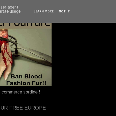
 user-agent
nerate usage
LEARN MORE
GOT IT
e commerce sordide !
FUR FREE EUROPE