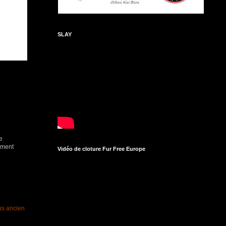
SLAY
e
ement
Vidéo de cloture Fur Free Europe
lus ancien