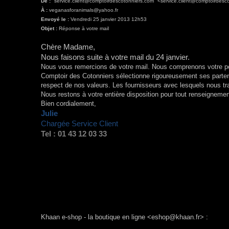
De :
"service.client@comptoirdescotonniers.com" <service.client@comptoirdesc
À :
veganasforanimals@yahoo.fr
Envoyé le :
Vendredi 25 janvier 2013 12h53
Objet :
Réponse à votre mail
Chère Madame,
Nous faisons suite à votre mail du 24 janvier.
Nous vous remercions de votre mail. Nous comprenons votre poin
Comptoir des Cotonniers sélectionne rigoureusement ses partena
respect de nos valeurs. Les fournisseurs avec lesquels nous tr
Nous restons à votre entière disposition pour tout renseigneme
Bien cordialement,
Julie
Chargée Service Client
Tel : 01 43 12 03 33
Khaan e-shop - la boutique en ligne <eshop@khaan.fr> :