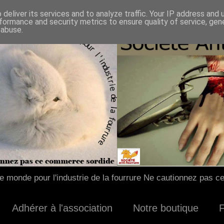
deliver its services and to analyze traffic. Your IP address and
formance and security metrics to ensure quality of service, ge
 abuse.
 monde pour l'industrie de la fourrure Ne cautionnez pas c
Adhérer à l'association
Notre boutique