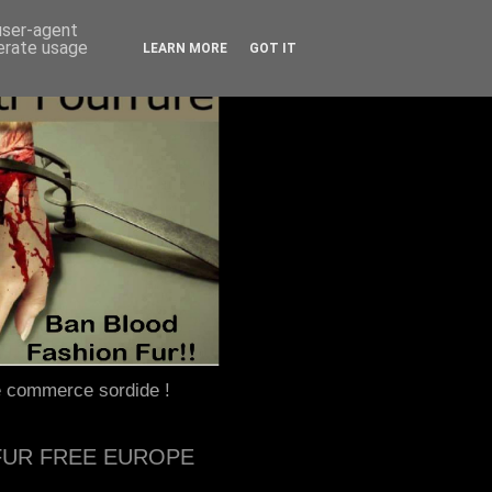
 user-agent
nerate usage
LEARN MORE
GOT IT
e commerce sordide !
FUR FREE EUROPE