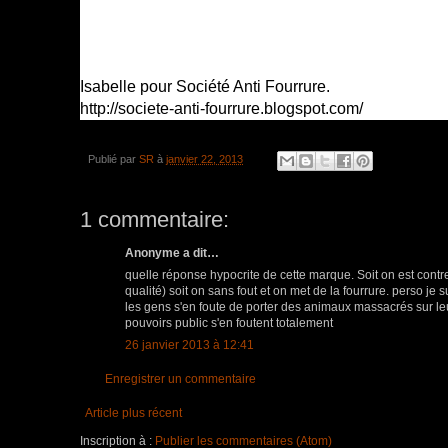
Isabelle pour Société Anti Fourrure.
http://societe-anti-fourrure.blogspot.com/
Publié par
SR
à
janvier 22, 2013
1 commentaire:
Anonyme a dit…
quelle réponse hypocrite de cette marque. Soit on est contr
qualité) soit on sans fout et on met de la fourrure. perso 
les gens s'en foute de porter des animaux massacrés sur le
pouvoirs public s'en foutent totalement
26 janvier 2013 à 12:41
Enregistrer un commentaire
Article plus récent
Inscription à :
Publier les commentaires (Atom)