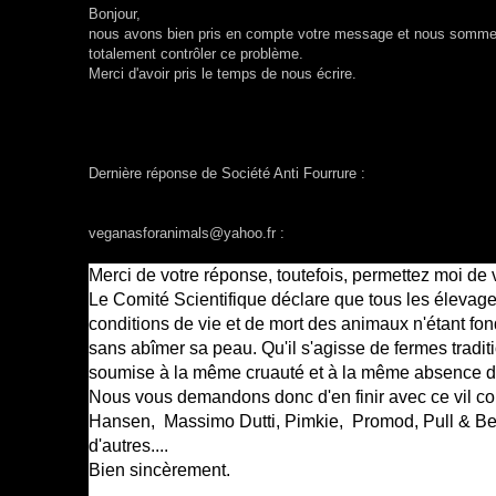
Bonjour,
nous avons bien pris en compte votre message et nous sommes 
totalement contrôler ce problème.
Merci d'avoir pris le temps de nous écrire.
Dernière réponse de Société Anti Fourrure :
veganasforanimals@yahoo.fr :
Merci de votre réponse, toutefois, permettez moi de 
Le Comité Scientifique déclare que tous les élevag
conditions de vie et de mort des animaux n'étant fon
sans abîmer sa peau. Qu'il s'agisse de fermes traditi
soumise à la même cruauté et à la même absence de
Nous vous demandons donc d'en finir avec ce vil 
Hansen, Massimo Dutti, Pimkie, Promod, Pull & Bea
d'autres....
Bien sincèrement.