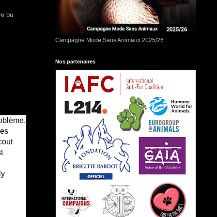
re pu
Campagne Mode Sans Animaux 2025/26
Nos partenaires
roblème.
les
cout
t
ly