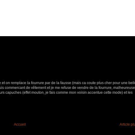
e et on remplace la fourrure par de la fausse (mais ca coute plus cher pour une bell
je suis commercant de vêtement et je me refuse de vendre de la fourrure, malheureus
urs capuches (effet mouton, je fais comme mon voisin accentue cette mode) et les
Accueil
Article p