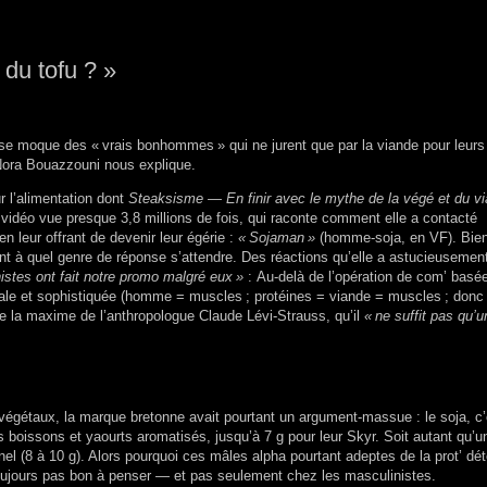
 du tofu ? »
e se moque des «
vrais bonhommes
» qui ne jurent que par la viande pour leurs
Nora Bouazzouni nous explique.
r l’alimentation dont
Steaksisme — En finir avec le mythe de la végé et du v
vidéo vue presque 3,8 millions de fois, qui raconte comment elle a contacté
n leur offrant de devenir leur égérie :
«
Sojaman
»
(homme-soja, en
VF
). Bien
nt à quel genre de réponse s’attendre. Des réactions qu’elle a astucieusement
stes ont fait notre promo
malgré eux
»
: Au-delà de l’opération de com’ basée
turale et sophistiquée (homme = muscles
; protéines = viande = muscles
; don
ore la maxime de l’anthropologue Claude Lévi-Strauss, qu’il
«
ne suffit pas qu’u
 végétaux, la marque bretonne avait pourtant un argument-massue : le soja, c’
boissons et yaourts aromatisés, jusqu’à 7 g pour leur Skyr. Soit autant qu’u
nel (8 à 10 g). Alors pourquoi ces mâles alpha pourtant adeptes de la prot’ dét
 toujours pas bon à penser — et pas seulement chez les masculinistes.