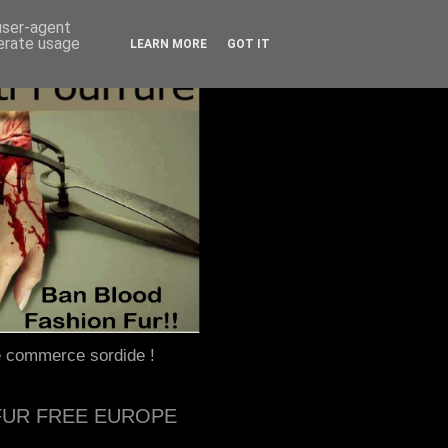
 user-agent
nerate usage
LEARN MORE
GOT IT
e commerce sordide !
FUR FREE EUROPE