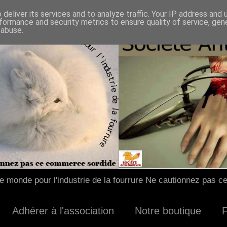
deliver its services and to analyze traffic. Your IP address and
formance and security metrics to ensure quality of service, ge
 abuse.
 monde pour l'industrie de la fourrure Ne cautionnez pas c
Adhérer à l'association
Notre boutique