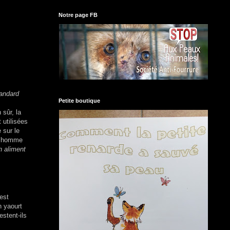
Notre page FB
iandard
Petite boutique
 sûr, la
 utilisées
 sur le
c homme
n aliment
est
n yaourt
estent-ils