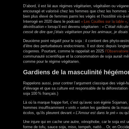
D’abord, il est lié aux régimes végétarien, végétalien ou végan
encouragé et valorisé chez les femmes que chez les hommes –
bien plus élevé de femmes parmi les végés et l’hostilité vis-à
Interrogé en 2020 dans le podcast
«
Les Couilles sur la table
»
,
dévirilisation
»
lorsqu’il est devenu végétarien :
«
C’était ridicul
cessé de dire que j’étais végétarien pour les animaux, je disais
Deuxième point négatif pour le soja : il contient des phyto-œ
d’être des perturbateurs endocriniens. Il est donc depuis lon
cisgenres. Pourtant, comme le rappelait en 2025
l’Observatoire
communauté scientifique et la consommation de soja aurait m
comme pour le régime végétarien.
Gardiens de la masculinité hégémo
Rappelons aussi, pour contrer l’argument classique des végé-
h
d’élevage et que sa culture est responsable de la déforestation e
soja 100
% français.)
Là où la marque frappe fort, c’est qu’avec son égérie Sojaman, 
hommes insuffisamment
«
virils
»
selon les gardiens de la mascu
écolos, qu’ils pleurent devant
«
L’Amour est dans le pré
»
ou qu’
Une injure qui en cache une autre, xénophobe, car le soja est 
forme de tofu, sauce soja, miso, tempeh, nattō… Or, en Occiden