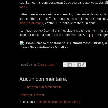
subalternes. Ils sont désexualisés et peu virils aux yeux des 
race
»
.
L’être humain se nourrit de nutriments, mais aussi de sens, de
pas la différence, en France, toutes les protéines ne se valen
produits animaux
, contre 30
% dans le reste du monde.
Tant que nos représentations n’évolueront pas, des hommes qui s
celles et ceux qui avalent des comprimés de B12
[
1
]
et mangent
Publié par
SR
à
juin 07, 2026
Aucun commentaire:
Enregistrer un commentaire
Article plus récent
Inscription à :
Publier les commentaires (Atom)