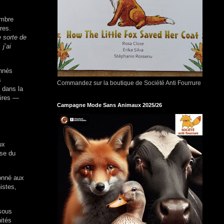
ombre
res.
 sorte de
j’ai
onnés
s
Commandez sur la boutique de Société Anti Fourrure
 dans la
aires —
Campagne Mode Sans Animaux 2025/26
ux
ise du
donné aux
istes,
 sous
ités