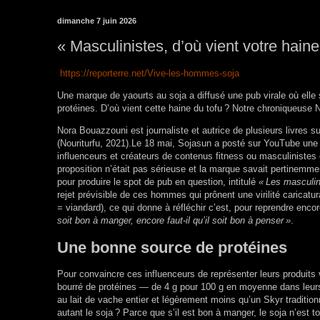
dimanche 7 juin 2026
« Masculinistes, d’où vient votre haine
https://reporterre.net/Vive-les-hommes-soja
Une marque de yaourts au soja a diffusé une pub virale où ell
protéines. D’où vient cette haine du tofu
? Notre chroniqueuse 
Nora Bouazzouni est journaliste et autrice de plusieurs livres su
(Nouriturfu, 2021).Le 18 mai, Sojasun a posté sur YouTube une 
influenceurs et créateurs de contenus fitness ou masculinistes e
proposition n’était pas sérieuse et la marque savait pertinemme
pour produire le spot de pub en question, intitulé
«
Les masculini
rejet prévisible de ces hommes qui prônent une virilité carica
= viandard), ce qui donne à réfléchir c’est, pour reprendre enc
soit bon à manger, encore faut-il qu’il soit bon à penser
»
.
Une bonne source de protéines
Pour convaincre ces influenceurs de représenter leurs produits
bourré de protéines — de 4 g pour 100 g en moyenne dans leurs 
au lait de vache entier et légèrement moins qu’un Skyr tradition
autant le soja
? Parce que s’il est bon à manger, le soja n’est