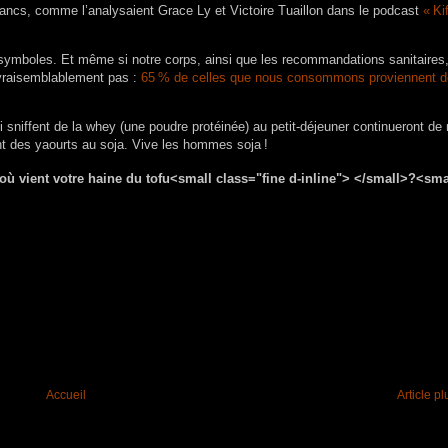
Blancs, comme l’analysaient Grace Ly et Victoire Tuaillon dans le podcast
«
Ki
 symboles. Et même si notre corps, ainsi que les recommandations sanitaires,
t vraisemblablement pas :
65
% de celles que nous consommons proviennent d
niffent de la whey (une poudre protéinée) au petit-déjeuner continueront de r
 des yaourts au soja. Vive les hommes soja
!
Accueil
Article p