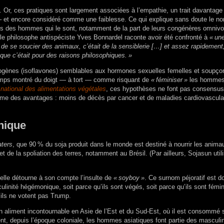
e. Or, ces pratiques sont largement associées à l’empathie, un trait davantage
 et encore considéré comme une faiblesse. Ce qui explique sans doute le n
-vis des hommes qui le sont, notamment de la part de leurs congénères omnivo
 le philosophe antispéciste Yves Bonnardel raconte avoir été confronté à
«
une
e de se soucier des animaux, c’était de la sensiblerie […] et assez rapidement, 
 que c’était pour des raisons philosophiques.
»
strogènes (isoflavones) semblables aux hormones sexuelles femelles et soupç
gtemps montré du doigt — à tort — comme risquant de
«
féminiser
»
les homme
 national des alimentations végétales
, ces hypothèses ne font pas consensus
ême des avantages : moins de décès par cancer et de maladies cardiovascul
nique
aters
, que 90
% du soja produit dans le monde est destiné à nourrir les anima
t de la spoliation des terres, notamment au Brésil. (Par ailleurs, Sojasun util
elle détourne à son compte l’insulte de
«
soyboy
»
. Ce surnom péjoratif est 
linité hégémonique, soit parce qu’ils sont végés, soit parce qu’ils sont fémin
ils ne votent pas Trump.
un aliment incontournable en Asie de l’Est et du Sud-Est, où il est consommé
t, depuis l’époque coloniale, les hommes asiatiques font partie des masculin