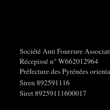
Société Anti Fourrure Associat
Récepissé n° W662012964
Préfecture des Pyrénées orienta
Siren 892591116
Siret 89259111600017