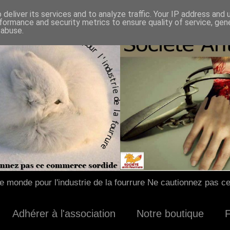
deliver its services and to analyze traffic. Your IP address and
formance and security metrics to ensure quality of service, ge
 abuse.
 monde pour l'industrie de la fourrure Ne cautionnez pas c
Adhérer à l'association
Notre boutique