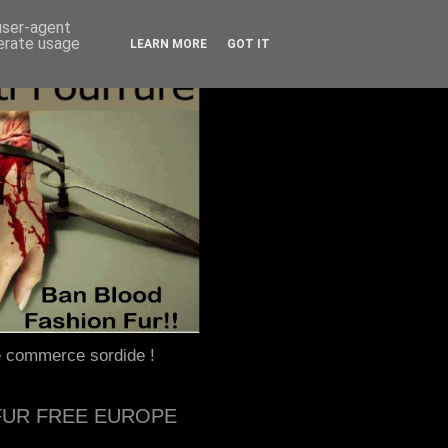
 user-agent
nerate usage
LEARN MORE
GOT IT
e commerce sordide !
FUR FREE EUROPE