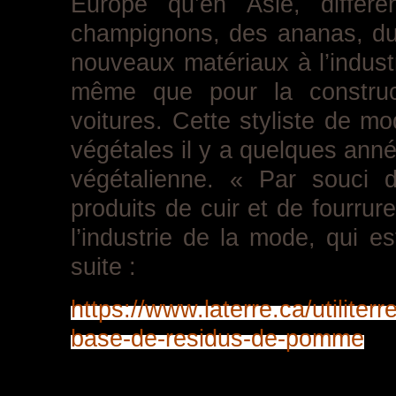
Europe qu’en Asie, différen
champignons, des ananas, du 
nouveaux matériaux à l’indus
même que pour la construct
voitures.
Cette styliste de m
végétales il y a quelques ann
végétalienne. « Par souci d
produits de cuir et de fourrure
l’industrie de la mode, qui est 
suite :
https://www.laterre.ca/utiliter
base-de-residus-de-pomme