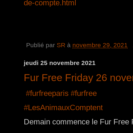
de-compte.html
Publié par
SR
à
novembre 29, 2021
jeudi 25 novembre 2021
Fur Free Friday 26 nov
#furfreeparis
#furfree
#LesAnimauxComptent
Demain commence le Fur Free F