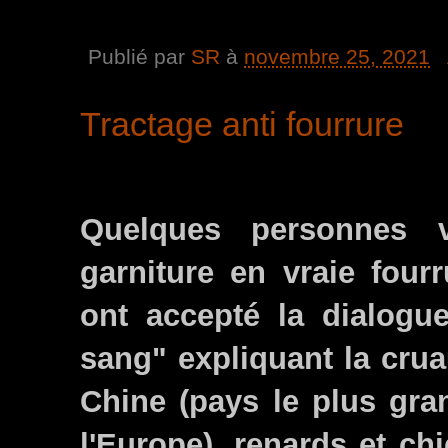
Publié par
SR
à
novembre 25, 2021
Tractage anti fourrure
Quelques personnes v
garniture en vraie fourr
ont accepté la dialogue
sang" expliquant la cru
Chine (pays le plus gra
l'Europe), renards et ch