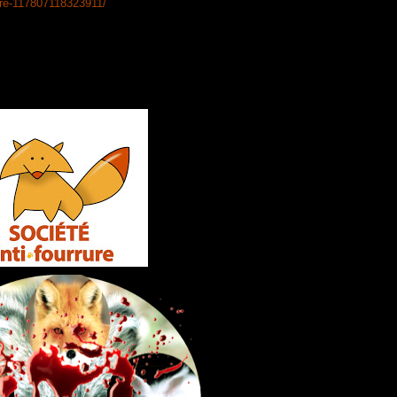
re-
117807118323911/