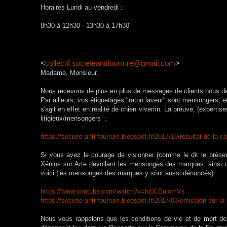
Horaires Lundi au vendredi :
8h30 à 12h30 - 13h30 à 17h30
<
collectif.societeantifourrure@gmail.com
>
Madame, Monsieur,
Nous recevons de plus en plus de messages de clients nous dem
Par ailleurs, vos étiquetages "raton laveur" sont mensongers,
s'agit en effet en réalité de chien viverrin. La preuve, (expert
litigieux/mensongers :
https://societe-anti-fourrure.
blogspot.fr/2017/10/resultat-
de-la-c
Si vous avez le courage de visionner (comme le dit le présen
Xénius sur Arte dévoilant les mensonges des marques, ainsi q
voici (les mensonges des marques y sont aussi dénoncés) :
https://www.youtube.com/watch?
v=hj0CEulomVs
https://societe-anti-fourrure.
blogspot.fr/2017/03/emission-s
ur-la
Nous vous rappelons que les conditions de vie et de mort de