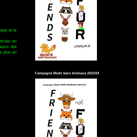
que et le
ticles en
aussi été
ne plus en
Campagne Mode Sans Animaux 2023/24