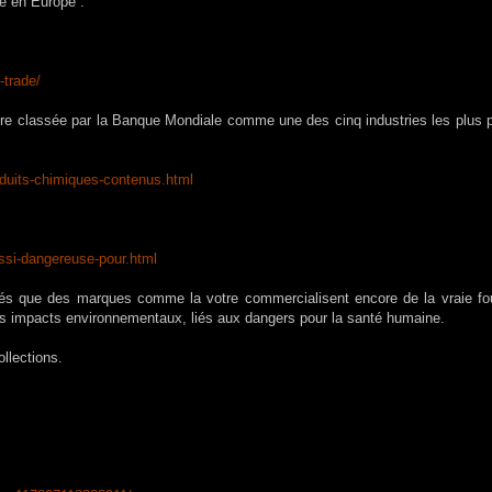
e en Europe :
r-trade/
ure classée par la Banque Mondiale comme une des cinq industries les plus p
oduits-chimiques-contenus.
html
ussi-dangereuse-pour.htm
l
és que des marques comme la votre commercialisent encore de la vraie fou
s impacts environnementaux, liés aux dangers pour la santé humaine.
ollections.