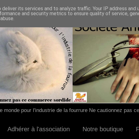
deliver its services and to analyze traffic. Your IP address and
formance and security metrics to ensure quality of service, ge
 abuse.
 monde pour l'industrie de la fourrure Ne cautionnez pas c
Adhérer à l'association
Notre boutique