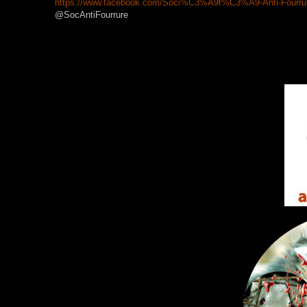
https://www.facebook.com/Soci%
C3%A9t%C3%A9-Anti-Fourru
@SocAntiFourrure