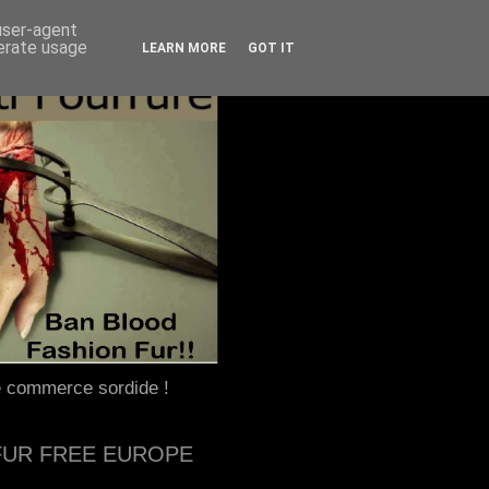
 user-agent
nerate usage
LEARN MORE
GOT IT
e commerce sordide !
FUR FREE EUROPE