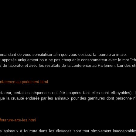
andant de vous sensibiliser afin que vous cessiez la fourrure animale.
 et apposés uniquement pour ne pas choquer le consommateur avec le mot "chi
ises de laboratoire) avec les résultats de la conférence au Parlement Eur des é
onference-au-parlement.
html
tateur, certaines séquences ont été coupées tant elles sont effroyables) l
ue la cruauté endurée par les animaux pour des garnitures dont personne n'
-fourrure-arte-les.html
s animaux à fourrure dans les élevages sont tout simplement inacceptable