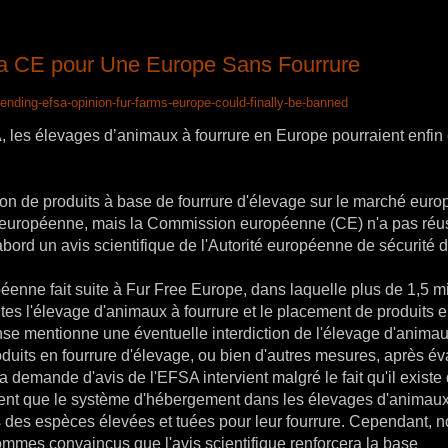
a CE pour Une Europe Sans Fourrure
ending-efsa-opinion-fur-farms-europe-could-finally-be-banned
, les élevages d’animaux à fourrure en Europe pourraient enfin 
ion de produits à base de fourrure d'élevage sur le marché eur
tion européenne, mais la Commission européenne (CE) n'a pas réu
abord un avis scientifique de l'Autorité européenne de sécurité 
nne fait suite à Fur Free Europe, dans laquelle plus de 1,5 mi
utes l'élevage d'animaux à fourrure et le placement de produits 
nse mentionne une éventuelle interdiction de l'élevage d'anima
duits en fourrure d'élevage, ou bien d'autres mesures, après év
a demande d'avis de l'EFSA intervient malgré le fait qu'il existe
uent que le système d'hébergement dans les élevages d'animau
 des espèces élevées et tuées pour leur fourrure. Cependant, 
sommes convaincus que l'avis scientifique renforcera la base