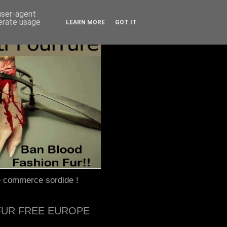
 user-agent
nerate usage
LEARN MORE
GOT IT
e commerce sordide !
FUR FREE EUROPE