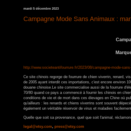
mardi 5 décembre 2023
Campagne Mode Sans Animaux : marq
Campa
Marque
http://www.societeantifourrure.fr/2023/08/campagne-mode-san
Ce site chinois regorge de fourrure de chien viverrin, renard, 
de 2005 ayant interdit ces importations, c'est encore environ 
douane chinoise.Le site commercialise aussi de la fourrure d'éle
70/80 quand ce pays a commencé à fournir les chinois en chien
conditions de vie et de mort dans ces élevages en Chine où pullu
qu'ailleurs : les renards et chiens viverrins sont souvent dép
également un véritable réservoir de virus et maladies facilement 
Quelle que soit sa provenance, quel que soit l'animal, réclamon
legal@etsy.com
,
press@etsy.com