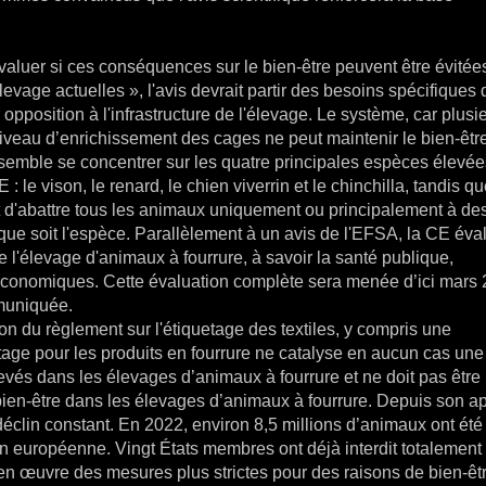
luer si ces conséquences sur le bien-être peuvent être évitée
vage actuelles », l'avis devrait partir des besoins spécifiques 
 opposition à l'infrastructure de l'élevage. Le système, car plusi
veau d’enrichissement des cages ne peut maintenir le bien-êtr
emble se concentrer sur les quatre principales espèces élevée
 le vison, le renard, le chien viverrin et le chinchilla, tandis qu
et d'abattre tous les animaux uniquement ou principalement à des
e que soit l'espèce. Parallèlement à un avis de l'EFSA, la CE éva
 l'élevage d'animaux à fourrure, à savoir la santé publique,
t économiques. Cette évaluation complète sera menée d’ici mars 
mmuniquée.
n du règlement sur l'étiquetage des textiles, y compris une
etage pour les produits en fourrure ne catalyse en aucun cas une
evés dans les élevages d’animaux à fourrure et ne doit pas être
en-être dans les élevages d’animaux à fourrure. Depuis son 
 déclin constant. En 2022, environ 8,5 millions d’animaux ont été
on européenne. Vingt États membres ont déjà interdit totalement
 en œuvre des mesures plus strictes pour des raisons de bien-êt