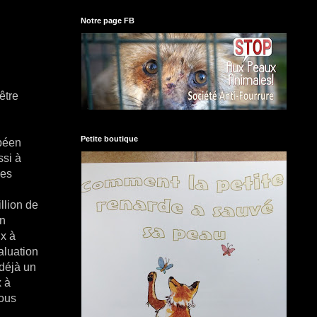
Notre page FB
être
Petite boutique
opéen
ssi à
des
llion de
en
ux à
aluation
 déjà un
x à
nous