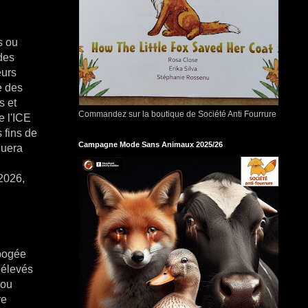
s ou
des
eurs
e des
s et
Commandez sur la boutique de Société Anti Fourrure
e l'ICE
 fins de
Campagne Mode Sans Animaux 2025/26
luera
2026,
apogée
 élevés
 ou
re