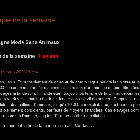
ue de la semaine
gne Mode Sans Animaux
 de la semaine :
Hayleen
s-animaux-202324.htm
vison, lapin. Et probablement de chien et de chat puisque malgré la volonté eu
1000 peaux chaque année qui passent en raison d'un manque de contrôle effica
vages finlandais, la Finlande étant toujours partenaire de la Chine, depuis le
s viverrins et renards afin de se lancer dans ce vil commerce. Rappelons que
lent des milliers d'animaux, jusqu'à 10 000 par exploitation, sont encore pire
ecés pleinement conscients, par faute de moyens financiers. Ces élevages sont
transmis à l'humain, en plus d'être un gouffre de pollution.
s fermement la fin de la fourrure animale.
Contact :