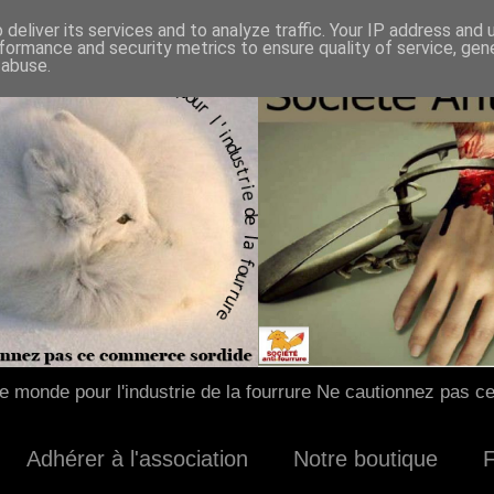
deliver its services and to analyze traffic. Your IP address and
formance and security metrics to ensure quality of service, ge
 abuse.
 monde pour l'industrie de la fourrure Ne cautionnez pas c
Adhérer à l'association
Notre boutique