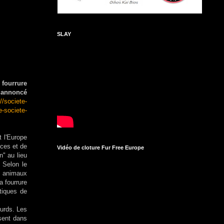
SLAY
 fourrure
t annoncé
://societe-
e-societe-
t l'Europe
nces et de
Vidéo de cloture Fur Free Europe
n" au lieu
 Selon le
es animaux
a fourrure
ctiques de
ourds. Les
rsent dans