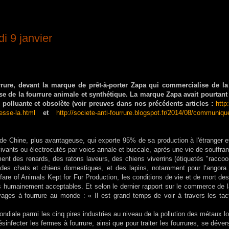
i 9 janvier
rrure, devant la marque de prêt-à-porter Zapa qui commercialise de la
ise de la fourrure animale et synthétique. La marque Zapa avait pourtan
e, polluante et obsolète (voir preuves dans nos précédents articles :
http
esse-la.html
et
http://societe-anti-fourrure.blogspot.fr/2014/08/communiqu
 de Chine, plus avantageuse, qui exporte 95% de sa production à l'étranger e
ivants ou électrocutés par voies annale et buccale, après une vie de souffra
nt des renards, des ratons laveurs, des chiens viverrins (étiquetés "raccoo
es chats et chiens domestiques, et des lapins, notamment pour l’angora.
fare of Animals Kept for Fur Production, les conditions de vie et de mort d
s humainement acceptables. Et selon le dernier rapport sur le commerce de l
levages à fourrure au monde : « Il est grand temps de voir à travers les ta
ondiale parmi les cinq pires industries au niveau de la pollution des métaux l
ésinfecter les fermes à fourrure, ainsi que pour traiter les fourrures, se déve