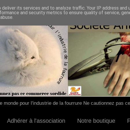
deliver its services and to analyze traffic. Your IP address and
formance and security metrics to ensure quality of service, ge
 abuse.
 monde pour l'industrie de la fourrure Ne cautionnez pas c
Adhérer à l'association
Notre boutique