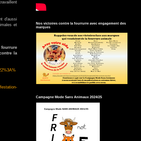
ravaillent
nt d'aussi
Nos victoires contre la fourrurre avec engagement des
imales et
marques
 fourrure
contre la
%22%3A%
festation-
Campagne Mode Sans Animaux 2024/25