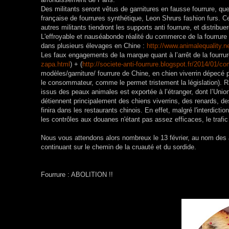
Des militants seront vêtus de garnitures en fausse fourrure, 
française de fourrures synthétique, Leon Shrurs fashion furs. Ce
autres militants tiendront les supports anti fourrure, et distribu
L'effroyable et nauséabonde réalité du commerce de la fourrure 
dans plusieurs élevages en Chine :
http://
www.animalequality.ne
Les faux engagements de la marque quant à l’arrêt de la fourrur
zapa.html
) + (
http://societe-anti-fourrure.blogspot.fr/2014/01
modèles/garniture/ fourrure de Chine, en chien viverrin dépec
le consommateur, comme le permet tristement la législation). 
issus des peaux animales est exportée à l’étranger, dont l’Uni
détiennent principalement des chiens viverrins, des renards, de
finira dans les restaurants chinois. En effet, malgré l'interdic
les contrôles aux douanes n'étant pas assez efficaces, le trafic 
Nous vous attendons alors nombreux le 13 février, au nom des
continuant sur le chemin de la cruauté et du sordide.
Fourrure : ABOLITION !!