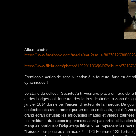
Album photos :
https://www.facebook.com/media/set/?set=a.80376126308662
https://www.flickr.com/photos/129201196@N07/albums/72157
Formidable action de sensibilisation à la fourrure, forte en émo
dynamiques !
Le stand du collectif Société Anti Fourrure, placé en face de l
et des badges anti fourrure, des lettres destinées à Zapa à sign
janvier 2014 donné par l'ancien directeur de la marque. De gour
confectionnés avec amour par un de nos militants, ont été vendu
grand écran diffusait les effroyables images et vidéos tournées
Les militants du happening brandissaient pancartes et banderole
marques pratiquant l'étiquetage litigieux, et ,reprenant les mo
"Laissez leur peau aux animaux !", "123 Fourrure, 123 Torture", "