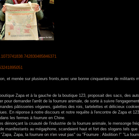
6.1073741838.742830485846371
663241895051
tion, et menée sur plusieurs fronts,avec une bonne cinquantaine de militants 
a boutique Zapa et à la gauche de la boutique 123, proposait des sacs, des aut
er pour demander l'arrêt de la fourrure animale, de sorte à suivre l'engagemen
mandes pâtisseries véganes, galettes des rois, tartelettes et délicieux cookie
es. En réponse à notre discours et notre requête à l'encontre de Zapa et 123
 dans les fermes à fourrure en Chine.
s dénonçant la cruauté de l'industrie de la fourrure animale, le mensonge fré
ts de manifestants au mégaphone, scandaient haut et fort des slogans tels que 
Zapa, Zapa, la fourrure on n'en veut pas" ou "Fourrure : Abolition !" "La fourr