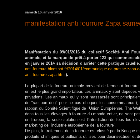
samedi 16 janvier 2016
manifestation anti fourrure Zapa samed
Manifestation du 09/01/2016 du collectif Société Anti Fou
animale, et la marque de prêt-à-porter 123 qui commercial
en janvier 2014 sa décision d'arrêter cette pratique cruell
anti-fourrure.blogspot.fr/2014/01/communique-de-presse-zapa-c
anti-fourrure-zapa.html
).
La plupart de la fourrure animale provient de fermes à fourrure
en est le plus grand importateur. Les animaux y sont dépecés v
privations. Les animaux qui y sont massacrés sont principaleme
de "raccoon dog" pour ne pas choquer les consommateurs), d
rapport du Comité Scientifique de l'Union Européenne, The Wel
dans tous les élevages à fourrure du monde entier, ne sont pa
en Europe, la seule solution est l’interdiction de tous les é
marketing de l'industrie européenne de la fourrure".
De plus, le traitement de la fourrure est classé par la Banque m
produits chimiques et polluants utilisés pour désinsectiser et d