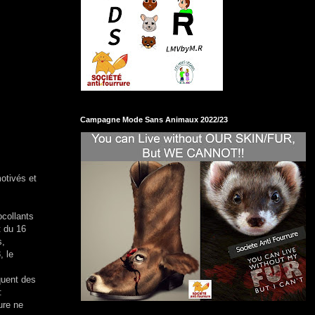
Campagne Mode Sans Animaux 2022/23
motivés et
ocollants
t du 16
s,
, le
quent des
:
ure ne