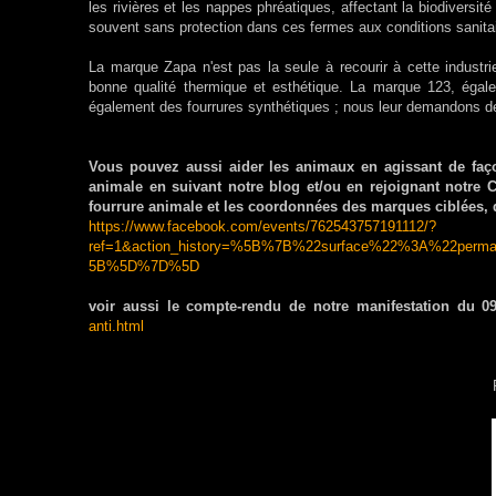
les rivières et les nappes phréatiques, affectant la biodiversi
souvent sans protection dans ces fermes aux conditions sanitai
La marque Zapa n'est pas la seule à recourir à cette industrie,
bonne qualité thermique et esthétique. La marque 123, égale
également des fourrures synthétiques ; nous leur demandons de
Vous pouvez aussi aider les animaux en agissant de faç
animale en suivant notre blog et/ou en rejoignant notr
fourrure animale et les coordonnées des marques ciblées, 
https://www.facebook.com/events/762543757191112/?
ref=1&action_history=%5B%7B%22surface%22%3A%22pe
5B%5D%7D%5D
voir aussi le compte-rendu de notre manifestation du 09
anti.html