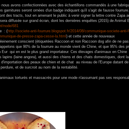
que nous avons confectionnées avec des échantillons commandés à une fabriq
s garnitures seront ornées d'un badge indiquant qu'il s'agit de fausse fourrure
eront des tracts, tout en amenant le public à venir signer la lettre contre Zapa 
sera diffusée sur grand écran, dont les dernières
enquêtes (2015) de Animal E
t/
node/681
e : (
http://societe-anti-fourrure.blogspot.fr/2014/08/communique-societe-anti-f
/communique-de-presse-zapa-cesse-la.html
) et cette année de nouveaux
é pleinement conscient (étiquetées Raccoon et non Raccoon dog afin de ne pa
Rappelons que 90% de la fourrure au monde vient de Chine, et que 95% des pr
on Eur qui en est le plus grand importateur. Ces élevages d'animaux en Chine
s lapins (laine angora), et aussi des chiens et des chats domestiques, dont l
tion d'importation des peaux de chien et de chat au niveau de l'Europe datant de
perdure, et de surcroit au nom de la rentabilité.
 animaux torturés et massacrés pour une mode n'assumant pas ses responsabi