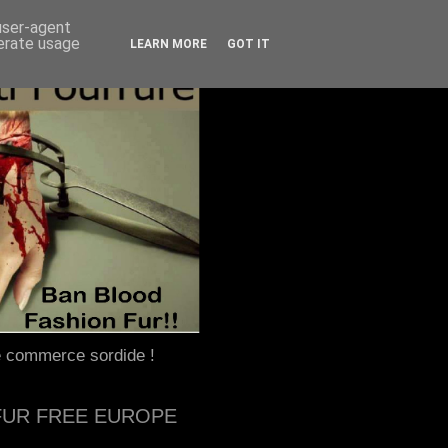
 user-agent
nerate usage
LEARN MORE
GOT IT
e commerce sordide !
FUR FREE EUROPE