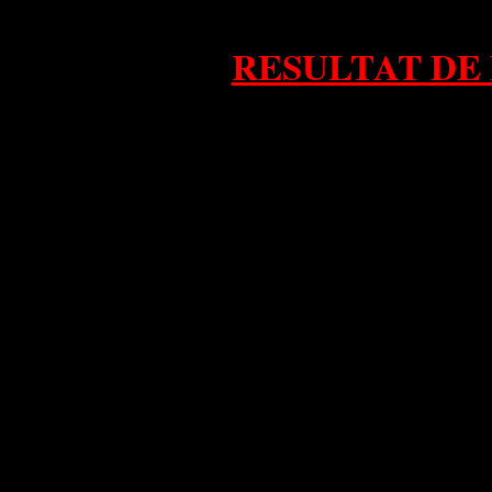
RESULTAT DE
NOV
Une lueur d'esp
(mais ne vendons pas la p
...Mau
Une nouvelle fois, nous c
L'addition de différentes 
d