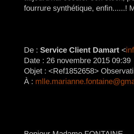
fourrure synthétique, enfin......!
De :
Service Client Damart
<
in
Date : 26 novembre 2015 09:39
Objet : <Ref1852658> Observati
À :
mlle.marianne.fontaine@gma
Bonjour Madame FONTAINE,