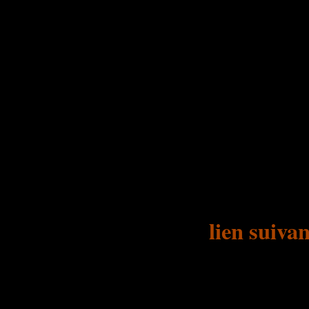
a permis au commissaire e
Ainsi il a pu se faire une 
en même temps poser une
La production de vraie
autor
En cliquant le
lien suivan
que les conclusio
Faut-il autoriser l'é