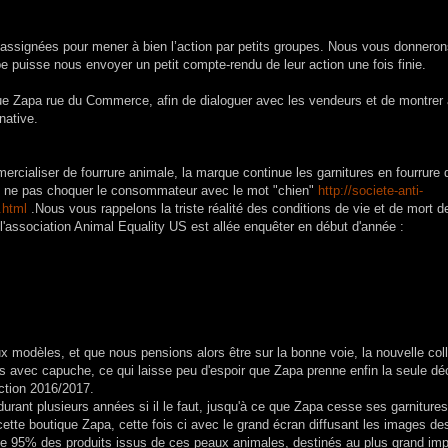
 assignées pour mener à bien l’action par petits groupes. Nous vous donnero
puisse nous envoyer un petit compte-rendu de leur action une fois finie.
ue Zapa rue du Commerce, afin de dialoguer avec les vendeurs et de montrer 
native.
cialiser de fourrure animale, la marque continue les garnitures en fourrure 
de ne pas choquer le consommateur avec le mot "chien"
http://societe-anti-
.html
.Nous vous rappelons la triste réalité des conditions de vie et de mort d
l'association Animal Equality US est allée enquêter en début d'année :
x modèles, et que nous pensions alors être sur la bonne voie, la nouvelle col
avec capuche, ce qui laisse peu d'espoir que Zapa prenne enfin la seule dé
ection 2016/2017.
urant plusieurs années si il le faut, jusqu'à ce que Zapa cesse ses garniture
tte boutique Zapa, cette fois ci avec le grand écran diffusant les images de
te 95% des produits issus de ces peaux animales, destinés au plus grand impo