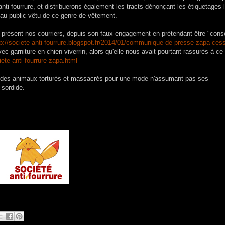
ti fourrure, et distribuerons également les tracts dénonçant les étiquetages l
t au public vêtu de ce genre de vêtement.
e à présent nos courriers, depuis son faux engagement en prétendant être "cons
tp://societe-anti-fourrure.blogspot.fr/2014/01/communique-de-presse-zapa-ces
 garniture en chien viverrin, alors qu'elle nous avait pourtant rassurés à ce 
ete-anti-fourrure-zapa.html
des animaux torturés et massacrés pour une mode n'assumant pas ses
 sordide.