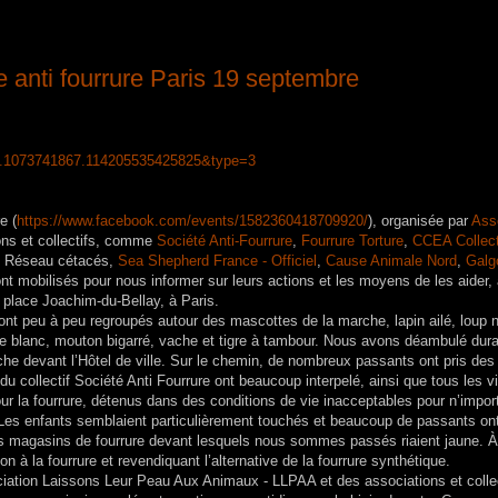
anti fourrure Paris 19 septembre
6.1073741867.114205535425825&type=3
e (
https://www.facebook.com/events/1582360418709920/
), organisée par
Ass
ons et collectifs, comme
Société Anti-Fourrure
,
Fourrure Torture
,
CCEA Collect
, Réseau cétacés,
Sea Shepherd France - Officiel
,
Cause Animale Nord
,
Galg
ont mobilisés pour nous informer sur leurs actions et les moyens de les aider,
 place Joachim-du-Bellay, à Paris.
nt peu à peu regroupés autour des mascottes de la marche, lapin ailé, loup n
ange blanc, mouton bigarré, vache et tigre à tambour. Nous avons déambulé dur
che devant l’Hôtel de ville. Sur le chemin, de nombreux passants ont pris des
 collectif Société Anti Fourrure ont beaucoup interpelé, ainsi que tous les v
r la fourrure, détenus dans des conditions de vie inacceptables pour n’impor
 Les enfants semblaient particulièrement touchés et beaucoup de passants on
s magasins de fourrure devant lesquels nous sommes passés riaient jaune. 
n à la fourrure et revendiquant l’alternative de la fourrure synthétique.
iation Laissons Leur Peau Aux Animaux - LLPAA et des associations et collec