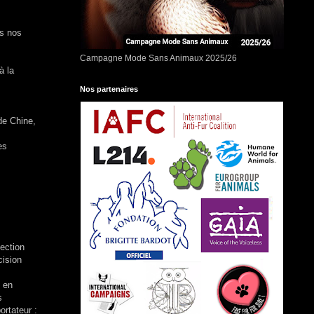
ns nos
Campagne Mode Sans Animaux 2025/26
à la
Nos partenaires
de Chine,
es
lection
cision
s en
s
rtateur :