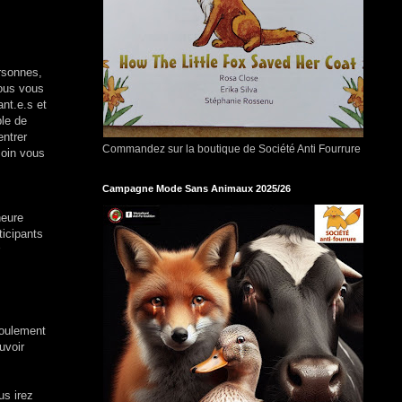
ersonnes,
nous vous
nt.e.s et
ble de
entrer
Commandez sur la boutique de Société Anti Fourrure
soin vous
Campagne Mode Sans Animaux 2025/26
heure
ticipants
roulement
uvoir
us irez