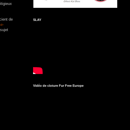
itigieux
cient de
SLAY
se-
sujet
Vidéo de cloture Fur Free Europe