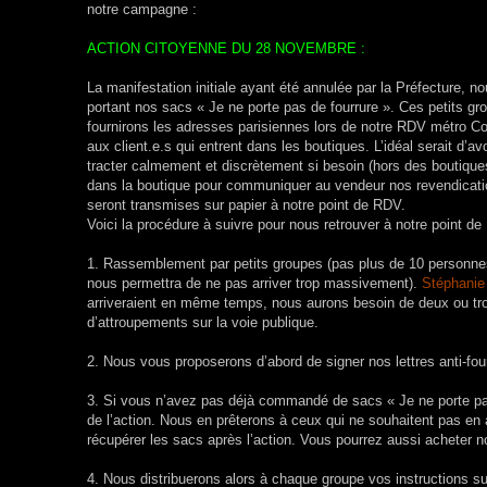
notre campagne :
ACTION CITOYENNE DU 28 NOVEMBRE :
La manifestation initiale ayant été annulée par la Préfecture, n
portant nos sacs « Je ne porte pas de fourrure ». Ces petits 
fournirons les adresses parisiennes lors de notre RDV métro
aux clie
nt.e.s qui entrent dans les boutiques. L’idéal serait d’
tracter calmement et discrètement si besoin (hors des boutique
dans la boutique pour communiquer au vendeur nos revendication
seront transmises sur papier à notre point de RDV.
Voici la procédure à suivre pour nous retrouver à notre point d
1. Rassemblement par petits groupes (pas plus de 10 personnes
nous permettra de ne pas arriver trop massivement).
Stéphanie
arriveraient en même temps, nous aurons besoin de deux ou troi
d’attroupements sur la voie publique.
2. Nous vous proposerons d’abord de signer nos lettres anti-fou
3. Si vous n’avez pas déjà commandé de sacs « Je ne porte pas
de l’action. Nous en prêterons à ceux qui ne souhaitent pas en
récupérer les sacs après l’action. Vous pourrez aussi acheter 
4. Nous distribuerons alors à chaque groupe vos instructions su