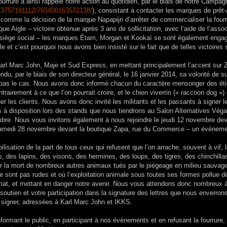
ourrure a ainsi rappelé notre action au quotidien, par le biais de notre Campag
43757191112/765400163572138/
), consistant à contacter les marques de prêt-à
es comme la décision de la marque Napapijri d’arrêter de commercialiser la four
 Aigle – victoire obtenue après 3 ans de sollicitation, avec l’aide de l’assoc
au siège social – les marques Étam, Morgan et Kookaï se sont également enga
 et c’est pourquoi nous avons bien insisté sur le fait que de telles victoires 
arl Marc John, Maje et Sud Express, en mettant principalement l’accent sur 
du, par le biais de son directeur général, le 16 janvier 2014, sa volonté de s
urs pas le cas. Nous avons donc informé chacun du caractère mensonger des éti
trairement à ce que l’on pourrait croire, et le chien viverrin (« raccoon dog »)
r les clients. Nous avons donc invité les militants et les passants à signer le
s à disposition lors des stands que nous tiendrons au Salon Alternatives Véga
mbre. Nous vous invitons également à nous rejoindre le jeudi 12 novembre dev
le samedi 28 novembre devant la boutique Zapa, rue du Commerce – un événem
isation de la part de tous ceux qui refusent que l’on arrache, souvent à vif, 
s, des lapins, des visons, des hermines, des loups, des tigres, des chinchilla
r la mort de nombreux autres animaux tués par le piégeage en milieu sauvage
 sont pas rudes et où l’exploitation animale sous toutes ses formes pollue d
limat, et mettant en danger notre avenir. Nous vous attendons donc nombreux 
outien et votre participation dans la signature des lettres que nous enverrons
signer, adressées à Karl Marc John et IKKS.
ormant le public, en participant à nos événements et en refusant la fourrure,