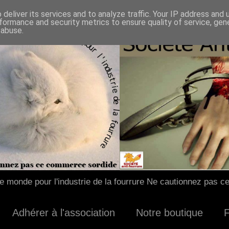
deliver its services and to analyze traffic. Your IP address and
formance and security metrics to ensure quality of service, ge
 abuse.
 monde pour l'industrie de la fourrure Ne cautionnez pas c
Adhérer à l'association
Notre boutique