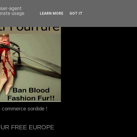
 user-agent
nerate usage
LEARN MORE
GOT IT
e commerce sordide !
FUR FREE EUROPE