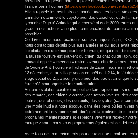
présents. La représentante sur place du collectif Société Anti-F
France Sans Fourrure (
https://www.facebook.com/events/7625
Elle a rappelé les résultats de l’année, avec les belles victoir
animale, notamment le coyote pour des capuches, et de la marque
lyonnaise Dignité Animale qui a envoyé plus de 3000 lettres 
grâce à nos actions à ne plus commercialiser de fourrure animale
possibles.
Cet hiver, nous nous focalisons sur les marques Zapa, IKKS, K
nous contactons depuis plusieurs années et qui nous avait répon
l’exploitation d’animaux pour leur fourrure, ce qui n’est toujo
la fausse fourrure est souvent du chien, du chat ou du lapin, con
souvent appelé « raccoon » (raton laveur), afin de ne pas choque
de Société Anti Fourrure à l’adresse de Zapa ; nous en mettron
12 décembre, et au village vegan de noël de L-214, le 20 déce
siège social de Zapa pour y distribuer des tracts, ainsi que 
être créé pour organiser la manifestation.
Aucune évolution positive ne peut se faire rapidement sans mobil
des renards, des chiens viverrins, des ratons laveurs, des chat
loutres, des phoques, des écureuils, des coyotes (sans compte
une mode inutile à notre époque, dans des pays où les hivers ne
extrêmement l’environnement, déréglant la biodiversité et le c
prochaines manifestations et espérons vivement recevoir votre s
marque Zapa – nous vous proposerons également des lettres à 
Avec tous nos remerciements pour ceux qui se mobilisent en inf