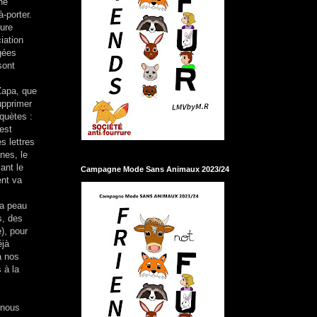
ne
-porter.
rure
iation
gées
sont
Zapa, que
upprimer
quètes :
 est
s lettres
nes, le
ant le
Campagne Mode Sans Animaux 2023/24
ent va
la peau
s, des
), pour
éjà
à nos
 à la
 nous