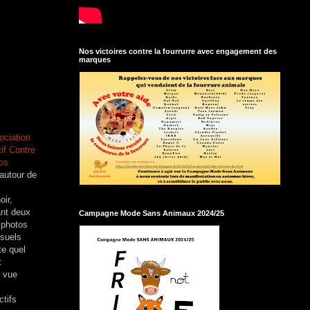
Nos victoires contre la fourrurre avec engagement des
marques
ociation
if Contre
os
 autour de
oir,
ant deux
Campagne Mode Sans Animaux 2024/25
 photos
isuels
te quel
t
À vue
tifs