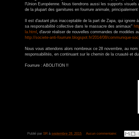
l'Union Européenne. Nous tiendrons aussi les supports visuels an
de la plupart des garnitures en fourrure animale, principalemen
Il est d'autant plus inacceptable de la part de Zapa, qui ignor
sa responsabilité collective dans le massacre des animaux"
ht
la.html
, d'avoir réaliser de nouvelles commandes de modèles avec
http://societe-anti-fourrure.blogspot.fr/2014/08/communique-soci
Nous vous attendons alors nombreux ce 28 novembre, au nom 
responsabilités, en continuant sur le chemin de la cruauté et du
Fourrure : ABOLITION !!
Publié par
SR
à
septembre 28, 2015
Aucun commentaire: