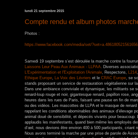
lundi 21 septembre 2015
Compte rendu et album photos marche 
Photos :
https://www.facebook.com/media/set/?set=a.48618052156165
Samedi 19 septembre s’est déroulée la marche contre la fourrur
Laissons Leur Peau Aux Animaux - LLPAA
. Diverses associati
L'Expérimentation et l'Exploitation l'Animale
, Respectons,
L214
Ethique Europe
,
La Voix des Lévriers
et le
CRAC Europe
, se s
stands proposant un service de restauration végétalienne sur la
Dans une ambiance conviviale et dynamique, les militants se so
renard-loup rouge et noir, gigantesque renard, papillon rose, 
heures dans les rues de Paris, faisant une pause en fin de mar
ou des vidéos. Les mascottes de LLPA et le masque de renard du
rappelant les conditions abominables des animaux d’élevage pou
animal doué de sensibilité, et dépecés vivants pour beaucoup.
applaudis les manifestants, quand bien même les employés de
d’œil, nous devions être environ 400 à 500 participants, criant no
Nous avons terminé la marche par une prise de parole de Assoc