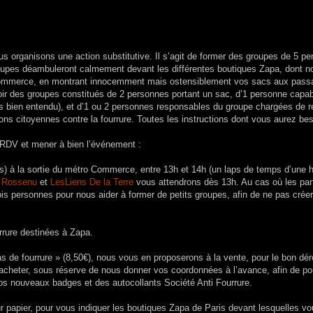
ous organisons une action substitutive. Il s’agit de former des groupes de 5 p
groupes déambuleront calmement devant les différentes boutiques Zapa, dont 
 Commerce, en montrant innocemment mais ostensiblement vos sacs aux passa
avoir des groupes constitués de 2 personnes portant un sac, d’1 personne capa
s bien entendu), et d’1 ou 2 personnes responsables du groupe chargées de r
s citoyennes contre la fourrure. Toutes les instructions dont vous aurez be
e RDV et mener à bien l’événement :
) à la sortie du métro Commerce, entre 13h et 14h (un laps de temps d’une 
 Rossenu
et
LesLiens De la Terre
vous attendrons dès 13h. Au cas où les par
s personnes pour nous aider à former de petits groupes, afin de ne pas créer
rrure destinées à Zapa.
 de fourrure » (8,50€), nous vous en proposerons à la vente, pour le bon dé
 acheter, sous réserve de nous donner vos coordonnées à l’avance, afin de po
nos nouveaux badges et des autocollants Société Anti Fourrure.
r papier, pour vous indiquer les boutiques Zapa de Paris devant lesquelles vo