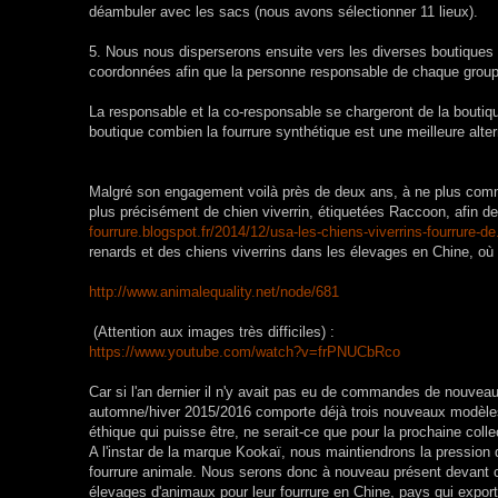
déambuler avec les sacs (nous avons sélectionner 11 lieux).
5. Nous nous disperserons ensuite vers les diverses boutiques
coordonnées afin que la personne responsable de chaque groupe 
La responsable et la co-responsable se chargeront de la boutiq
boutique combien la fourrure synthétique est une meilleure alter
Malgré son engagement voilà près de deux ans, à ne plus commer
plus précisément de chien viverrin, étiquetées Raccoon, afin 
fourrure.blogspot.fr/2014/12/usa-les-chiens-viverrins-fourrure-de
renards et des chiens viverrins dans les élevages en Chine, où 
http://
www.animalequality.net/
node/681
(Attention aux images très difficiles) :
https://www.youtube.com/
watch?v=frPNUCbRco
Car si l'an dernier il n'y avait pas eu de commandes de nouveau
automne/hiver 2015/2016 comporte déjà trois nouveaux modèles 
éthique qui puisse être, ne serait-ce que pour la prochaine coll
A l'instar de la marque
Kookaï, nous maintiendrons la pression d
fourrure animale. Nous serons donc à nouveau présent devant ce
élevages d'animaux pour leur fourrure en Chine, pays qui expor