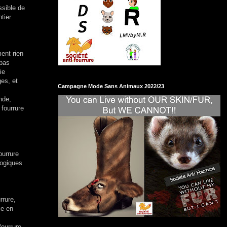
ssible de
tier.
ment rien
 pas
ie
es, et
Campagne Mode Sans Animaux 2022/23
nde,
fourrure
ourrure
logiques
rrure,
ie en
ourrure.