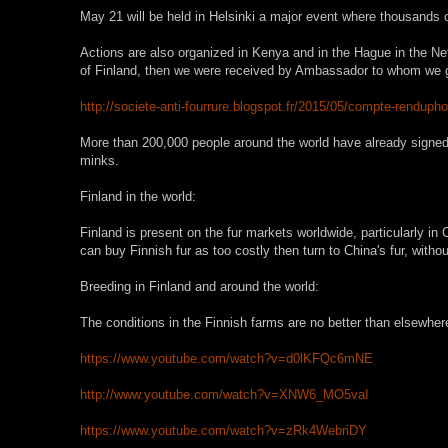
May 21 will be held in Helsinki a major event where thousands of
Actions are also organized in Kenya and in the Hague in the N
of Finland,
then we were
received
by Ambassador
to whom
we 
http://societe-anti-fourrure.blogspot.fr/2015/05/compte-rendupho
More than 200,000 people around the world have already signed 
minks.
Finland in the world:
Finland is present on the fur markets worldwide, particularly in
can buy Finnish fur as too costly then turn to China's fur, with
Breeding in Finland and around the world:
The conditions in the Finnish farms are no better than elsewhere
https://www.youtube.com/watch?v=d0lKFQc6mNE
http://www.youtube.com/watch?v=XNW6_MO5vaI
https://www.youtube.com/watch?v=zRk4WebriDY