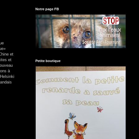
Notre page FB
que
que»
Chine et
ites et
Petite boutique
nouveau
ions à
Helsinki
landais