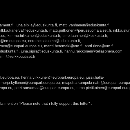
liament.fi, juha.sipila@eduskunta.fi, matti.vanhanen@eduskunta.fi,
lkka.kanerva@eduskunta.fi, matti.putkonen@perussuomalaiset.fi, riikka.slu
.eu, kimmo.tiilikainen@eduskunta.fi, timo.laaninen@keskusta.fi,
nen@ec.europa.eu, eero.heinaluoma@eduskunta.fi,
rynen@europarl.europa.eu, martti.hetemaki@vm.fi, antti.rinne@vm.fi,
duskunta.fi, juha.sipila@eduskunta.fi, hannu.raikkonen@teliasonera.com,
nimi@verkkouutiset.fi
l.europa.eu, henna.virkkunen@europarl.europa.eu, jussi.halla-
 merja.kyllonen@europarl.europa.eu, miapetra.kumpula-natri@europarl.europa
opa.eu, petri.sarvamaa@europarl.europa.eu, sirpa.pietikainen@europarl.euro
 mention "Please note that i fully support this letter" :