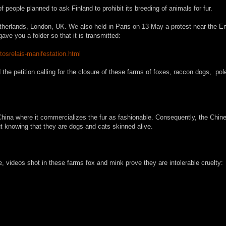
 people planned to ask Finland to prohibit its breeding of animals for fur.
etherlands, London, UK.
We also held in Paris on 13 May a protest near the 
gave
you
a
folder so that it
is transmitted
:
tosrelais-manifestation.html
the petition calling for the closure of these farms of foxes, raccon dogs,
pol
 China where it commercializes the fur as fashionable.
Consequently, the Chin
out knowing that they are dogs and cats skinned alive.
, videos shot in these farms fox and mink prove they are intolerable cruelty: