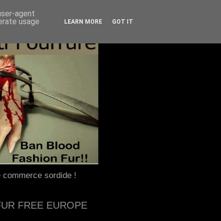
 user-agent
nerate usage
LEARN MORE
GOT IT
e commerce sordide !
FUR FREE EUROPE