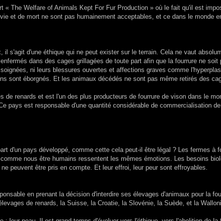
t « The Welfare of Animals Kept For Fur Production » où le fait qu'il est impo
e vie et de mort ne sont pas humainement acceptables, et ce dans le monde en
 il s'agit d'une éthique qui ne peut exister sur le terrain. Cela ne vaut absolu
 enfermés dans des cages grillagées de toute part afin que la fourrure ne soit
 soignées, ni leurs blessures ouvertes et affections graves comme l'hyperplas
ains sont éborgnés. Et les animaux décédés ne sont pas même retirés des cag
es de renards et est l'un des plus producteurs de fourrure de vison dans le mo
Ce pays est responsable d'une quantité considérable de commercialisation de 
 d'un pays développé, comme cette cela peut-il être légal ? Les fermes à f
t comme nous être humains ressentent les mêmes émotions. Les besoins bio
e peuvent être pris en compte. Et leur effroi, leur peur sont effroyables.
onsable en prenant la décision d'interdire ses élevages d'animaux pour la fou
evages de renards, la Suisse, la Croatie, la Slovénie, la Suède, et la Wallon
ur peau. Il est grand temps d'évoluer vers l'éthique, vers l'abolition de la f