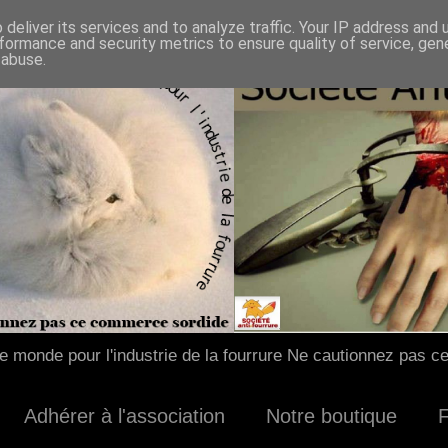
deliver its services and to analyze traffic. Your IP address and
formance and security metrics to ensure quality of service, ge
 abuse.
 monde pour l'industrie de la fourrure Ne cautionnez pas c
Adhérer à l'association
Notre boutique