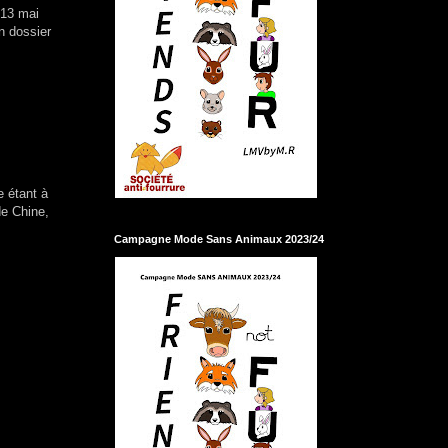
 13 mai
n dossier
e étant à
de Chine,
Campagne Mode Sans Animaux 2023/24