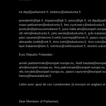
int.dep@parliament.fi; tiedotus@eduskunta.fi
presidentti@tpk.fi, kirjaamo@tpk.fi, press@tpk.fi, int.dep@par
mauri.pekkarinen@eduskunta.fi, ben.zyskowicz@eduskunta.fi, i
poutsalo@perussuomalaiset.fi, jussi.halla-aho@europarl.europa
olli.rehn@eduskunta.fi, juho.eerola@eduskunta.fi, jyrki.katai
paivi.rasanen@intermin.fi,erkki.tuomioja@formin.fi, paavo.vay
alexander.stubb@vnk.fi, timo.soini@eduskunta.fi, timo.soini@e
lauri.ihalainen@tem.fi, toimitus@verkkouutiset.fi, etunimi.suku
Euro Députés Finlandais :
anneli.jaatteenmaki@europarl.europa.eu, heidi.hautala@europar
aho@europarl.europa.eu, liisa.jaakonsaari@europarl.europa.eu,
nils.torvalds@europarl.europa.eu, paavo.vayrynen@europarl.eur
hannu@hannutakkula.fi
Lettre avec ajout de vos coordonnées (à envoyer en anglais) et la
Dear Members of Parliament,