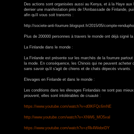
Des actions sont organisées aussi au Kenya, et à la Haye aux
dernier une manifestation près de l'Ambassade de Finlande, pu
afin qu'il vous soit transmis :
http://societe-anti-fourrure.blogspot.fr/2015/05/compte-rendupho
Plus de 200000 personnes à travers le monde ont déjà signé la 
La Finlande dans le monde :
La Finlande est présente sur les marchés de la fourrure parto
la mode. En conséquence, les Chinois qui ne peuvent acheter de 
sans savoir qu'il s'agit de chiens et de chats dépecés vivants.
Elevages en Finlande et dans le monde :
Les conditions dans les élevages Finlandais ne sont pas mieux 
prouvent, elles sont intolérables de cruauté :
https://www.youtube.com/watch?v=d0lKFQc6mNE
http://www.youtube.com/watch?v=XNW6_MO5vaI
https://www.youtube.com/watch?v=zRk4WebriDY