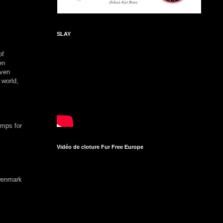
SLAY
of
en
even
 world,
amps for
Vidéo de cloture Fur Free Europe
 Denmark