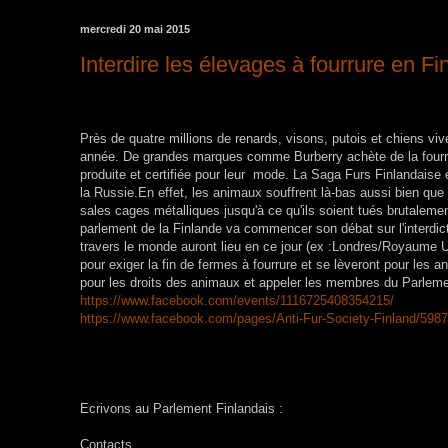
mercredi 20 mai 2015
Interdire les élevages à fourrure en Fi
Près de quatre millions de renards, visons, putois et chiens viv
année. De grandes marques
comme Burberry achète de la fourrur
produite et certifiée pour leur mode.
La Saga Furs Finlandaise 
la Russie.
En effet, les animaux souffrent là-bas aussi bien que
sales cages métalliques jusqu'à ce qu'ils soient tués brutaleme
parlement de la Finlande va commencer son débat sur l'interdic
travers le monde auront lieu en ce jour (ex :Londres/Royaume U
pour exiger la fin de fermes à fourrure et se lèveront pour les a
pour les droits des animaux
et appeler les membres du Parlemen
https://www.facebook.com/events/1116725408354215/
https://www.facebook.com/pages/Anti-Fur-Society-Finland/59
Ecrivons au Parlement Finlandais :
Contacts