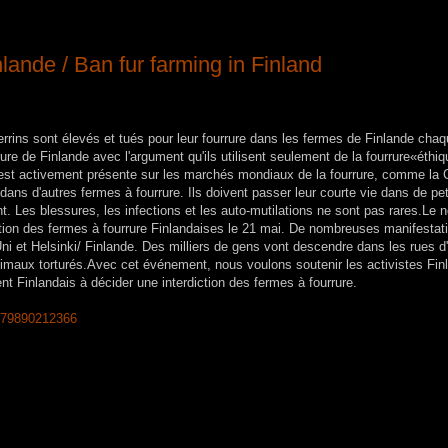
nlande / Ban fur farming in Finland
errins sont élevés et tués pour leur fourrure dans les fermes de Finlande cha
e de Finlande avec l'argument qu'ils utilisent seulement de la fourrure«éthi
est activement présente sur les marchés mondiaux de la fourrure, comme la 
 dans d'autres fermes à fourrure.
Ils doivent passer leur courte vie dans de pet
nt.
Les blessures, les infections et les auto-mutilations ne sont pas rares.
Le 
tion des fermes à fourrure Finlandaises le 21 mai.
De nombreuses manifestat
ni et Helsinki/ Finlande.
Des milliers de gens vont descendre dans les rues d'
nimaux torturés.
Avec cet événement, nous voulons soutenir les activistes Fin
t Finlandais à décider une interdiction des fermes à fourrure.
8779890212366