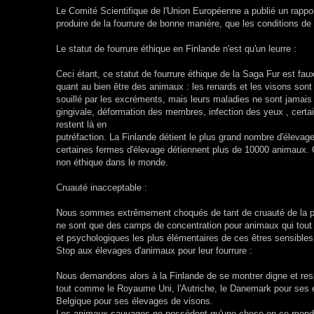
Le Comité Scientifique de l'Union Européenne a publié un rappor
produire de la fourrure de bonne manière, que les conditions d
Le statut de fourrure éthique en Finlande n'est qu'un leurre :
Ceci étant, ce statut de fourrure éthique de la Saga Fur est faux,
quant au bien être des animaux : les renards et les visons sont
souillé par les excréments, mais leurs maladies ne sont jamais
gingivale, déformation des membres, infection des yeux , cert
restent là en
putréfaction. La Finlande détient le plus grand nombre d'élevag
certaines fermes d'élevage détiennent plus de 10000 animaux. 
non éthique dans le monde.
Cruauté inacceptable :
Nous sommes extrêmement choqués de tant de cruauté de la part
ne sont que des camps de concentration pour animaux qui tou
et psychologiques les plus élémentaires de ces êtres sensibles n
Stop aux élevages d'animaux pour leur fourrure :
Nous demandons alors à la Finlande de se montrer digne et resp
tout comme le Royaume Uni, l'Autriche, le Danemark pour ses él
Belgique pour ses élevages de visons.
Les animaux sauvages ne possèdent qu'une chose en ce monde : le