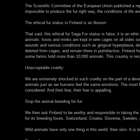
The Scientific Committee of the European Union published a repo
impossible to produce the fur right way, the conditions of life a
The ethical fur status in Finland is an illusion:
That said, this ethical fur Saga Fur status is false, it is an eth
animals: foxes and minks are kept in wire cages on all sides so t
wounds
and serious conditions such as gingival hyperplasia, d
deleted from cages, and remain there in
putrefaction.
Finland ha
some farms hold more than 10,000 animals.
This country is res
Unacceptable cruelty:
We are extremely shocked to such cruelty on the part of a devel
animals just as we humans feel the same emotions.
The most b
considered.
And their fear, their fear is appalling.
Stop the animal breeding for fur:
We then ask Finland to be worthy and responsible in taking the 
for its breeding foxes, Switzerland,
Croatia, Slovenia, Sweden, 
Wild animals have only one thing in this world: their skin.
It is 