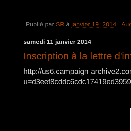
Publié par
SR
à
janvier 19, 2014
Au
samedi 11 janvier 2014
Inscription à la lettre d'
http://us6.campaign-archive2.c
u=d3eef8cddc6cdc17419ed3959